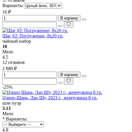
57 отзывов
Варианты
16 ₽
В корзину
Шаг #2: Погружение, 8х20 гр.
чайный набор
10
Мало
4.5
12 отзывов
2 880 ₽
В корзину
-25%
Цзино Шань, Лао Шу, 2023 г., жемчужина 8 гр.
шэн пуэр
3.13
Мало
* Варианты:
4.8