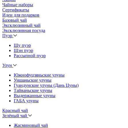
Чайные наборы
Сертификаты
Идеи для подарков
Базовый чай
Эксклюзивный чай
Эксклюзивная посуда
Пуэр
Шу пуэр
Шэн пуэр
Рассыпной пуэр
Улун
Южнофуцзяньские улуны
Уишаньские улуны
Гуандунские улуны (Дань Цуны)
Тайваньские улуны
Выдержанные улуны
ГАБА улуны
Красный чай
Зелёный чай
Жасминовый чай