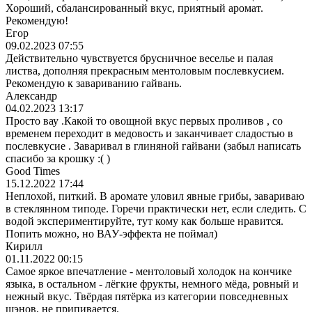
Хороший, сбалансированный вкус, приятный аромат.
Рекомендую!
Егор
09.02.2023 07:55
Действительно чувствуется брусничное веселье и палая
листва, дополняя прекрасным ментоловым послевкусием.
Рекомендую к завариванию гайвань.
Александр
04.02.2023 13:17
Просто вау .Какой то овощной вкус первых проливов , со
временем переходит в медовость и заканчивает сладостью в
послевкусие . Заваривал в глиняной гайвани (забыл написать
спасибо за крошку :( )
Good Times
15.12.2022 17:44
Неплохой, питкий. В аромате уловил явные грибы, завариваю
в стеклянном типоде. Горечи практически нет, если следить. С
водой экспериментируйте, тут кому как больше нравится.
Попить можно, но ВАУ-эффекта не поймал)
Кирилл
01.11.2022 00:15
Самое яркое впечатление - ментоловый холодок на кончике
языка, в остальном - лёгкие фрукты, немного мёда, ровный и
нежный вкус. Твёрдая пятёрка из категории повседневных
шэнов, не припивается.