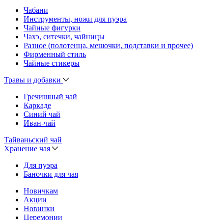
Чабани
Инструменты, ножи для пуэра
Чайные фигурки
Чахэ, ситечки, чайницы
Разное (полотенца, мешочки, подставки и прочее)
Фирменный стиль
Чайные стикеры
Травы и добавки
Гречишный чай
Каркаде
Синий чай
Иван-чай
Тайваньский чай
Хранение чая
Для пуэра
Баночки для чая
Новичкам
Акции
Новинки
Церемонии