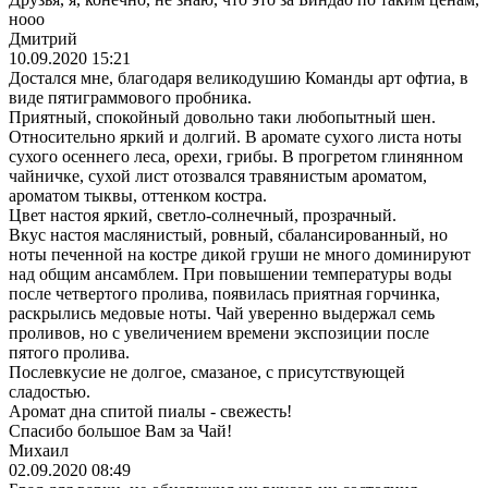
нооо
Дмитрий
10.09.2020 15:21
Достался мне, благодаря великодушию Команды арт офтиа, в
виде пятиграммового пробника.
Приятный, спокойный довольно таки любопытный шен.
Относительно яркий и долгий. В аромате сухого листа ноты
сухого осеннего леса, орехи, грибы. В прогретом глинянном
чайничке, сухой лист отозвался травянистым ароматом,
ароматом тыквы, оттенком костра.
Цвет настоя яркий, светло-солнечный, прозрачный.
Вкус настоя маслянистый, ровный, сбалансированный, но
ноты печенной на костре дикой груши не много доминируют
над общим ансамблем. При повышении температуры воды
после четвертого пролива, появилась приятная горчинка,
раскрылись медовые ноты. Чай уверенно выдержал семь
проливов, но с увеличением времени экспозиции после
пятого пролива.
Послевкусие не долгое, смазаное, с присутствующей
сладостью.
Аромат дна спитой пиалы - свежесть!
Спасибо большое Вам за Чай!
Михаил
02.09.2020 08:49