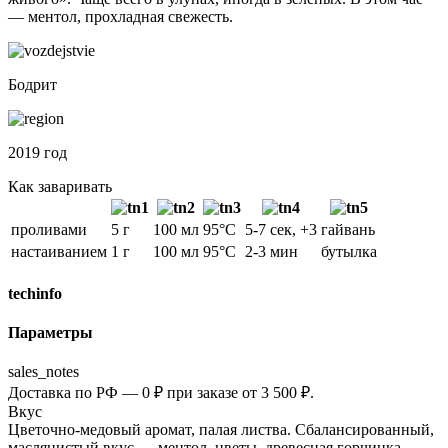
— ментол, прохладная свежесть.
Бодрит
2019 год
Как заваривать
проливами
5 г
100 мл
95°C
5-7 сек, +3
гайвань
настаиванием
1 г
100 мл
95°C
2-3 мин
бутылка
techinfo
Параметры
sales_notes
Доставка по РФ — 0 ₽ при заказе от 3 500 ₽.
Вкус
Цветочно-медовый аромат, палая листва. Сбалансированный,
маслянистый вкус — ментол, цветы, древесная горчинка.