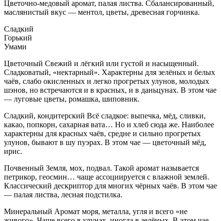
Цветочно-медовый аромат, палая листва. Сбалансированный,
маслянистый вкус — ментол, цветы, древесная горчинка.
Сладкий
Горький
Умами
Цветочный
Свежий и лёгкий или густой и насыщенный.
Сладковатый, «нектарный». Характерны для зелёных и белых
чаёв, слабо окисленных и легко прогретых улунов, молодых
шэнов, но встречаются и в красных, и в даньцунах. В этом чае
— луговые цветы, ромашка, шиповник.
Сладкий, кондитерский
Всё сладкое: выпечка, мёд, сливки,
какао, попкорн, сахарная вата… Но и хлеб сюда же. Наиболее
характерны для красных чаёв, средне и сильно прогретых
улунов, бывают в шу пуэрах. В этом чае — цветочный мёд,
ирис.
Почвенный
Земля, мох, подвал. Такой аромат называется
петрикор, геосмин… чаще ассоциируется с влажной землей.
Классический дескриптор для многих чёрных чаёв. В этом чае
— палая листва, лесная подстилка.
Минеральный
Аромат моря, металла, угля и всего «не
живого». Чаще всего в улунах, иногда в зелёных. В этом чае