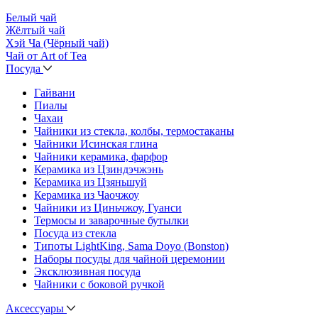
Белый чай
Жёлтый чай
Хэй Ча (Чёрный чай)
Чай от Art of Tea
Посуда
Гайвани
Пиалы
Чахаи
Чайники из стекла, колбы, термостаканы
Чайники Исинская глина
Чайники керамика, фарфор
Керамика из Цзиндэчжэнь
Керамика из Цзяньшуй
Керамика из Чаочжоу
Чайники из Циньчжоу, Гуанси
Термосы и заварочные бутылки
Посуда из стекла
Типоты LightKing, Sama Doyo (Bonston)
Наборы посуды для чайной церемонии
Эксклюзивная посуда
Чайники с боковой ручкой
Аксессуары