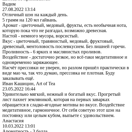
Вадим
27.08.2022 13:14
Отличный шэн на каждый день.
5 грамм на 120 мл гайвань.
Аромат - цветочный, медовый, фрукты, есть необычная нота,
которую пока что не разгадал, возможно древесная.
Настой - немного мусора, ворсистый.
Вкус - цветочный, травянистый, медовый, фруктовый,
древесный, ментоловость послевкусием. Без лишней горечи.
Проливность - 6 ярких и маслянистых проливов.
Воздействие - достаточно резкое, но всё-таки медитативное и
одновременно заряжающее.
Насчёт прессовки не уверен, но разлом пришёл практически в
виде мао ча, так что думаю, прессовка не плотная. Буду
заказывать ещё.
Иван Кашицин, Art of Tea
23.05.2022 16:44
Удивительно мягкий, нежный и богатый вкус. Прогретый
лист пахнет земляникой, которая на первых заварках
обращается в сладко-ягодные мотивы во вкусе. Воздействие
медитативное, гармоничное. От себя советую этот шэн на
постоянку или целым кубом, выпьете с удовольствием.
Анастасия
10.03.2022 13:01
Ароматность - 3 балла.