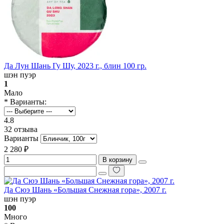
Да Лун Шань Гу Шу, 2023 г., блин 100 гр.
шэн пуэр
1
Мало
* Варианты:
4.8
32 отзыва
Варианты
2 280 ₽
В корзину
Да Сюэ Шань «Большая Снежная гора», 2007 г.
шэн пуэр
100
Много