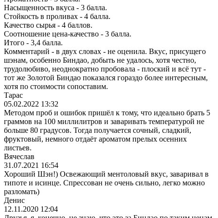
Насыщенность вкуса - 3 балла.
Стойкость в проливах - 4 балла.
Качество сырья - 4 баллов.
Соотношение цена-качество - 3 балла.
Итого - 3,4 балла.
Комментарий - в двух словах - не оценила. Вкус, присущего
шэнам, особенно Биндао, добыть не удалось, хотя честно,
трудолюбиво, неоднократно пробовала - плоский и всё тут -
тот же Золотой Биндао показался гораздо более интересным,
хотя по стоимости сопоставим.
Тарас
05.02.2022 13:32
Методом проб и ошибок пришёл к тому, что идеально брать 5
граммов на 100 миллилитров и заваривать температурой не
больше 80 градусов. Тогда получается сочный, сладкий,
фруктовый, немного отдаёт ароматом прелых осенних
листьев.
Вячеслав
31.07.2021 16:54
Хороший Шэн!) Освежающий ментоловый вкус, заваривал в
типоте и исинце. Спрессован не очень сильно, легко можно
разломать)
Денис
12.11.2020 12:04
Друзья, я, конечно, не знаю, что это за Биндао по таким ценам,