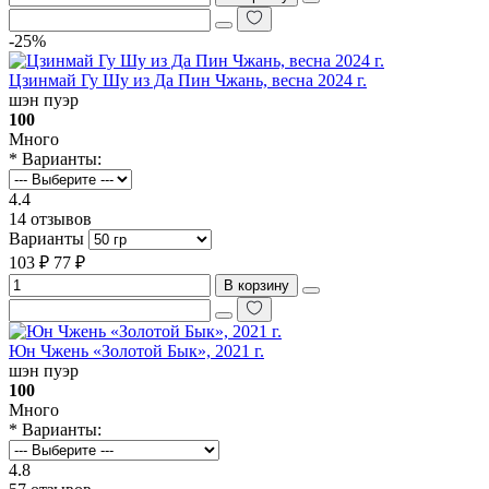
-25%
Цзинмай Гу Шу из Да Пин Чжань, весна 2024 г.
шэн пуэр
100
Много
* Варианты:
4.4
14 отзывов
Варианты
103 ₽
77 ₽
В корзину
Юн Чжень «‎Золотой Бык», 2021 г.
шэн пуэр
100
Много
* Варианты:
4.8