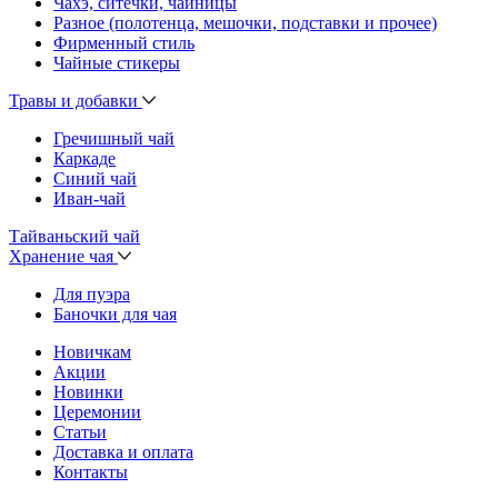
Чахэ, ситечки, чайницы
Разное (полотенца, мешочки, подставки и прочее)
Фирменный стиль
Чайные стикеры
Травы и добавки
Гречишный чай
Каркаде
Синий чай
Иван-чай
Тайваньский чай
Хранение чая
Для пуэра
Баночки для чая
Новичкам
Акции
Новинки
Церемонии
Статьи
Доставка и оплата
Контакты