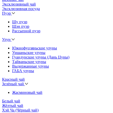
Эксклюзивный чай
Эксклюзивная посуда
Пуэр
Шу пуэр
Шэн пуэр
Рассыпной пуэр
Улун
Южнофуцзяньские улуны
Уишаньские улуны
Гуандунские улуны (Дань Цуны)
Тайваньские улуны
Выдержанные улуны
ГАБА улуны
Красный чай
Зелёный чай
Жасминовый чай
Белый чай
Жёлтый чай
Хэй Ча (Чёрный чай)