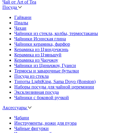
Чай от Art of Tea
Посуда
Гайвани
Пиалы
Чахаи
Чайники из стекла, колбы, термостаканы
Чайники Исинская глина
Чайники керамика, фарфор
Керамика из Цзиндэчжэнь
Керамика из Цзяньшуй
Керамика из Чаочжоу
Чайники из Циньчжоу, Гуанси
Термосы и заварочные бутылки
Посуда из стекла
Типоты LightKing, Sama Doyo (Bonston)
Наборы посуды для чайной церемонии
Эксклюзивная посуда
Чайники с боковой ручкой
Аксессуары
Чабани
Инструменты, ножи для пуэра
Чайные фигурки