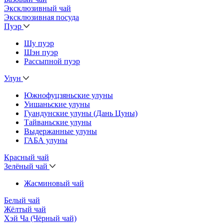
Эксклюзивный чай
Эксклюзивная посуда
Пуэр
Шу пуэр
Шэн пуэр
Рассыпной пуэр
Улун
Южнофуцзяньские улуны
Уишаньские улуны
Гуандунские улуны (Дань Цуны)
Тайваньские улуны
Выдержанные улуны
ГАБА улуны
Красный чай
Зелёный чай
Жасминовый чай
Белый чай
Жёлтый чай
Хэй Ча (Чёрный чай)