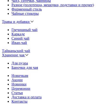
Чахэ, ситечки, чайницы
Разное (полотенца, мешочки, подставки и прочее)
Фирменный стиль
Чайные стикеры
Травы и добавки
Гречишный чай
Каркаде
Синий чай
Иван-чай
Тайваньский чай
Хранение чая
Для пуэра
Баночки для чая
Новичкам
Акции
Новинки
Церемонии
Статьи
Доставка и оплата
Контакты