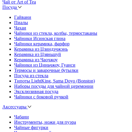
Чай от Art of Tea
Посуда
Гайвани
Пиалы
Чахаи
Чайники из стекла, колбы, термостаканы
Чайники Исинская глина
Чайники керамика, фарфор
Керамика из Цзиндэчжэнь
Керамика из Цзяньшуй
Керамика из Чаочжоу
Чайники из Циньчжоу, Гуанси
Термосы и заварочные бутылки
Посуда из стекла
Типоты LightKing, Sama Doyo (Bonston)
Наборы посуды для чайной церемонии
Эксклюзивная посуда
Чайники с боковой ручкой
Аксессуары
Чабани
Инструменты, ножи для пуэра
Чайные фигурки