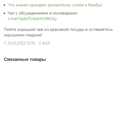
Что значат орхидея, хризантема, слива и бамбук
Чат с обсуждениями и холиварами:
t.me/+3pbz7c4saHU0NGEy
Пейте хороший чай из красивой посуды и оставайтесь
хорошими людьми!
20.01.2023 12:19
8431
Связанные товары
Стикерпак Восточные Мотивы, винил, 21 шт.
стикеры
94
Много
5.0
23 отзыва