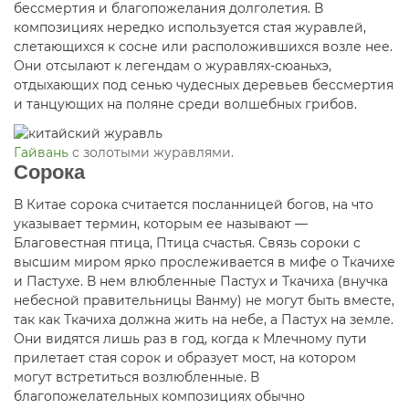
бессмертия и благопожелания долголетия. В
композициях нередко используется стая журавлей,
слетающихся к сосне или расположившихся возле нее.
Они отсылают к легендам о журавлях-сюаньхэ,
отдыхающих под сенью чудесных деревьев бессмертия
и танцующих на поляне среди волшебных грибов.
Гайвань
с золотыми журавлями.
Сорока
В Китае сорока считается посланницей богов, на что
указывает термин, которым ее называют —
Благовестная птица, Птица счастья. Связь сороки с
высшим миром ярко прослеживается в мифе о Ткачихе
и Пастухе. В нем влюбленные Пастух и Ткачиха (внучка
небесной правительницы Ванму) не могут быть вместе,
так как Ткачиха должна жить на небе, а Пастух на земле.
Они видятся лишь раз в год, когда к Млечному пути
прилетает стая сорок и образует мост, на котором
могут встретиться возлюбленные. В
благопожелательных композициях обычно