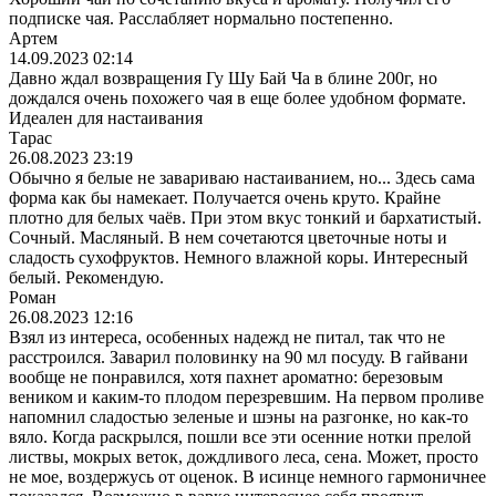
подписке чая. Расслабляет нормально постепенно.
Артем
14.09.2023 02:14
Давно ждал возвращения Гу Шу Бай Ча в блине 200г, но
дождался очень похожего чая в еще более удобном формате.
Идеален для настаивания
Тарас
26.08.2023 23:19
Обычно я белые не завариваю настаиванием, но... Здесь сама
форма как бы намекает. Получается очень круто. Крайне
плотно для белых чаёв. При этом вкус тонкий и бархатистый.
Сочный. Масляный. В нем сочетаются цветочные ноты и
сладость сухофруктов. Немного влажной коры. Интересный
белый. Рекомендую.
Роман
26.08.2023 12:16
Взял из интереса, особенных надежд не питал, так что не
расстроился. Заварил половинку на 90 мл посуду. В гайвани
вообще не понравился, хотя пахнет ароматно: березовым
веником и каким-то плодом перезревшим. На первом проливе
напомнил сладостью зеленые и шэны на разгонке, но как-то
вяло. Когда раскрылся, пошли все эти осенние нотки прелой
листвы, мокрых веток, дождливого леса, сена. Может, просто
не мое, воздержусь от оценок. В исинце немного гармоничнее