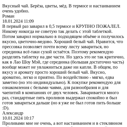
Вкусный чай. Берёза, цветы, мёд. В термосе и настаиванием
очень удобно.
Роман
18.01.2024 11:09
В первый раз заварил в 0,5 термосе и КРУПНО ПОЖАЛЕЛ.
Никому никогда не советую так делать с этой таблеткой.
Потом заварил нормально в подходящем объёме и получилось
вкусно, цветочно-медово. Хороший белый чай. Нравится, что
прессовка позволяет почти всему листу завариться, но
серединка всё-таки сухой остаётся. Поэтому рекомендую
разделять таблетку на две части. Но здесь это не так критично,
как в Лао Шоу Мэй, где серединка (большая достаточно часть)
вообще может не увлажниться даже ни капли. В общем, по
вкусу и аромату просто хороший белый чай. Вкусно,
ароматно, легко и приятно. По воздействию - мягко, едва
заметно (но это индивидуально). К покупке рекомендую для
ознакомления с белыми чаями, для разнообразия и для
чаепитий в компаниях от двух человек. Заваривается много
раз, стандартные пять проливов выдержал спокойно и был
готов завариться дальше (но я уже не был готов пить больше
:D).
Александр
10.01.2024 10:17
Проливами мне не очень, а вот настаиванием и в стеклянном