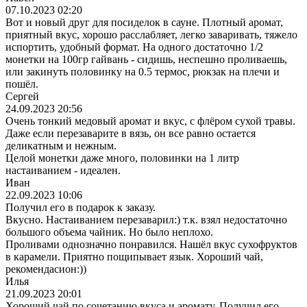
07.10.2023 02:20
Вот и новый друг для посиделок в сауне. Плотный аромат,
приятный вкус, хорошо расслабляет, легко заваривать, тяжело
испортить, удобный формат. На одного достаточно 1/2
монетки на 100гр гайвань - сидишь, неспешно проливаешь,
или закинуть половинку на 0.5 термос, рюкзак на плечи и
пошёл.
Сергей
24.09.2023 20:56
Очень тонкий медовый аромат и вкус, с флёром сухой травы.
Даже если перезаварите в вязь, он все равно остается
деликатным и нежным.
Целой монетки даже много, половинки на 1 литр
настаиванием - идеален.
Иван
22.09.2023 10:06
Получил его в подарок к заказу.
Вкусно. Настаиванием перезаварил:) т.к. взял недостаточно
большого объема чайник. Но было неплохо.
Проливами однозначно понравился. Нашёл вкус сухофруктов
в карамели. Приятно пощипывает язык. Хороший чай,
рекомендасион:))
Илья
21.09.2023 20:01
Хороший чай по сочетанию вкуса и аромату. Получил его