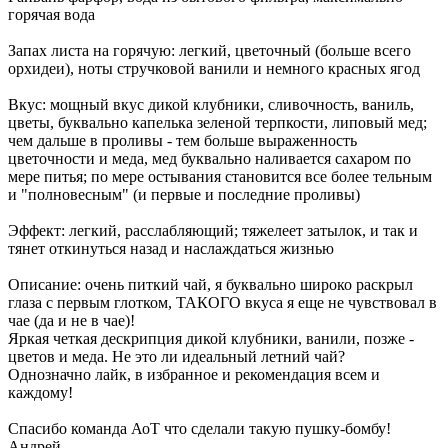
горячая вода
Запах листа на горячую: легкий, цветочный (больше всего
орхидеи), ноты стручковой ванили и немного красных ягод
Вкус: мощный вкус дикой клубники, сливочность, ваниль,
цветы, буквально капелька зеленой терпкости, липовый мед;
чем дальше в проливы - тем больше выраженность
цветочности и меда, мед буквально наливается сахаром по
мере питья; по мере остывания становится все более тельным
и "полновесным" (и первые и последние проливы)
Эффект: легкий, расслабляющий; тяжелеет затылок, и так и
тянет откинуться назад и наслаждаться жизнью
Описание: очень питкий чай, я буквально широко раскрыл
глаза с первым глотком, ТАКОГО вкуса я еще не чувствовал в
чае (да и не в чае)!
Яркая четкая дескрипция дикой клубники, ванили, позже -
цветов и меда. Не это ли идеальный летний чай?
Однозначно лайк, в избранное и рекомендация всем и
каждому!
Спасибо команда АоТ что сделали такую пушку-бомбу!
Андрей