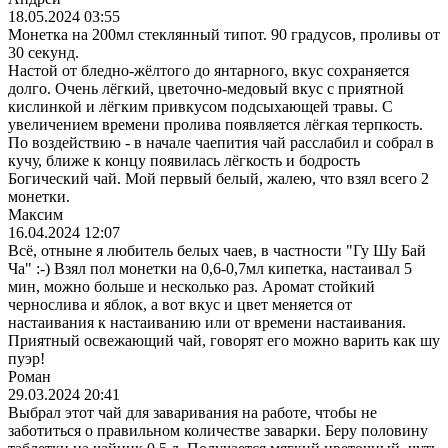
18.05.2024 03:55
Монетка на 200мл стеклянный типот. 90 градусов, проливы от
30 секунд.
Настой от бледно-жёлтого до янтарного, вкус сохраняется
долго. Очень лёгкий, цветочно-медовый вкус с приятной
кислинкой и лёгким привкусом подсыхающей травы. С
увеличением времени пролива появляется лёгкая терпкость.
По воздействию - в начале чаепития чай расслабил и собрал в
кучу, ближе к концу появилась лёгкость и бодрость
Богический чай. Мой первый белый, жалею, что взял всего 2
монетки.
Максим
16.04.2024 12:07
Всё, отныне я любитель белых чаев, в частности "Гу Шу Бай
Ча" :-) Взял пол монетки на 0,6-0,7мл кипетка, настаивал 5
мин, можно больше и несколько раз. Аромат стойкий
чернослива и яблок, а вот вкус и цвет меняется от
настаивания к настаиванию или от времени настаивания.
Приятный освежающий чай, говорят его можно варить как шу
пуэр!
Роман
29.03.2024 20:41
Выбрал этот чай для заваривания на работе, чтобы не
заботиться о правильном количестве заварки. Беру половину