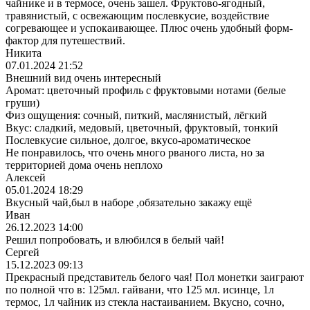
чайнике и в термосе, очень зашел. Фруктово-ягодный,
травянистый, с освежающим послевкусие, воздействие
согревающее и успокаивающее. Плюс очень удобный форм-
фактор для путешествий.
Никита
07.01.2024 21:52
Внешний вид очень интересный
Аромат: цветочный профиль с фруктовыми нотами (белые
груши)
Физ ощущения: сочный, питкий, маслянистый, лëгкий
Вкус: сладкий, медовый, цветочный, фруктовый, тонкий
Послевкусие сильное, долгое, вкусо-ароматическое
Не понравилось, что очень много рваного листа, но за
территорией дома очень неплохо
Алексей
05.01.2024 18:29
Вкусный чай,был в наборе ,обязательно закажу ещё
Иван
26.12.2023 14:00
Решил попробовать, и влюбился в белый чай!
Сергей
15.12.2023 09:13
Прекрасный представитель белого чая! Пол монетки заиграют
по полной что в: 125мл. гайвани, что 125 мл. исинце, 1л
термос, 1л чайник из стекла настаиванием. Вкусно, сочно,