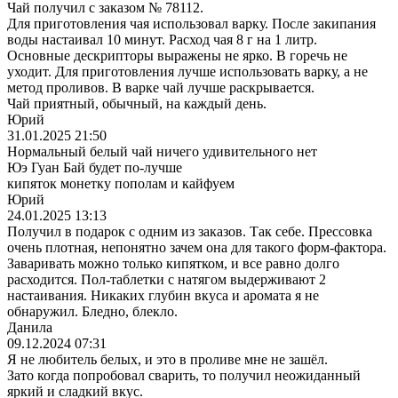
Чай получил с заказом № 78112.
Для приготовления чая использовал варку. После закипания
воды настаивал 10 минут. Расход чая 8 г на 1 литр.
Основные дескрипторы выражены не ярко. В горечь не
уходит. Для приготовления лучше использовать варку, а не
метод проливов. В варке чай лучше раскрывается.
Чай приятный, обычный, на каждый день.
Юрий
31.01.2025 21:50
Нормальный белый чай ничего удивительного нет
Юэ Гуан Бай будет по-лучше
кипяток монетку пополам и кайфуем
Юрий
24.01.2025 13:13
Получил в подарок с одним из заказов. Так себе. Прессовка
очень плотная, непонятно зачем она для такого форм-фактора.
Заваривать можно только кипятком, и все равно долго
расходится. Пол-таблетки с натягом выдерживают 2
настаивания. Никаких глубин вкуса и аромата я не
обнаружил. Бледно, блекло.
Данила
09.12.2024 07:31
Я не любитель белых, и это в проливе мне не зашёл.
Зато когда попробовал сварить, то получил неожиданный
яркий и сладкий вкус.