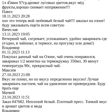
1л 45мин 97гр,аромат луговых цветов,вкус мёд
фрукты,хорошо снимает нппряжение!!!
Павел
18.11.2023 20:28
ооо это теперь мой любимый белый чай!!! заказал на озоне!
буду заказывать еще!и всем советую
Вячеслав
13.11.2023 19:05
Вечерний чай, согревает, успокаивает, удобно заваривать где
угодно, в чайнике, в термосе, на прогулку или дома!)
Владимир
01.11.2023 11:13
Покупал данный чай на Озоне, чай очень понравился,
заваривал 1/2 монетки на термокружку 350мл, 30 минут
температура 90с, прекрасный чай.
Максим
27.10.2023 21:00
Вкус не понял, но по вкусу определенно вкусно! Лучше
заваривать настоем, чай на удивление не привередлив. Буду
брать еще
Матвей
23.10.2023 11:51
Заказ #47682. Неплохой белый. Плотный пресс. Тонкий вкус
и аромат цветов и меда
Владимир