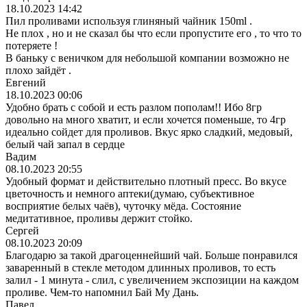
18.10.2023 14:42
Пил проливами используя глиняный чайник 150ml .
Не плох , но и не сказал бы что если пропустите его , то что то
потеряете !
В баньку с веничком для небольшой компании возможно не
плохо зайдёт .
Евгений
18.10.2023 00:06
Удобно брать с собой и есть разлом пополам!! Ибо 8гр
довольно на много хватит, и если хочется поменьше, то 4гр
идеально сойдет для проливов. Вкус ярко сладкий, медовый,
белый чай запал в сердце
Вадим
08.10.2023 20:55
Удобный формат и действительно плотный пресс. Во вкусе
цветочность и немного аптеки(думаю, субъективное
восприятие белых чаёв), чуточку мёда. Состояние
медитативное, проливы держит стойко.
Сергей
08.10.2023 20:09
Благодарю за такой драгоценнейший чай. Больше понравился
заваренный в стекле методом длинных проливов, то есть
залил - 1 минута - слил, с увеличением экспозиции на каждом
проливе. Чем-то напомнил Бай Му Дань.
Павел