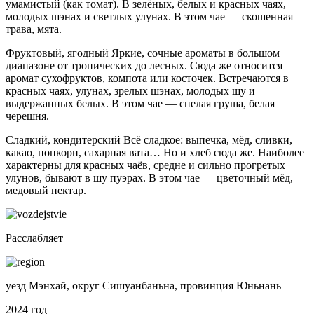
умамистый (как томат). В зелёных, белых и красных чаях,
молодых шэнах и светлых улунах. В этом чае — скошенная
трава, мята.
Фруктовый, ягодный
Яркие, сочные ароматы в большом
диапазоне от тропических до лесных. Сюда же относится
аромат сухофруктов, компота или косточек. Встречаются в
красных чаях, улунах, зрелых шэнах, молодых шу и
выдержанных белых. В этом чае — спелая груша, белая
черешня.
Сладкий, кондитерский
Всё сладкое: выпечка, мёд, сливки,
какао, попкорн, сахарная вата… Но и хлеб сюда же. Наиболее
характерны для красных чаёв, средне и сильно прогретых
улунов, бывают в шу пуэрах. В этом чае — цветочный мёд,
медовый нектар.
Расслабляет
уезд Мэнхай, округ Сишуанбаньна, провинция Юньнань
2024 год