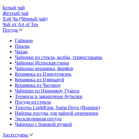
Белый чай
Жёлтый чай
Хэй Ча (Чёрный чай)
Чай от Art of Tea
Посуда
Гайвани
Пиалы
Чахаи
Чайники из стекла, колбы, термостаканы
Чайники Исинская глина
Чайники керамика, фарфор
Керамика из Цзиндэчжэнь
Керамика из Цзяньшуй
Керамика из Чаочжоу
Чайники из Циньчжоу, Гуанси
Термосы и заварочные бутылки
Посуда из стекла
Типоты LightKing, Sama Doyo (Bonston)
Наборы посуды для чайной церемонии
Эксклюзивная посуда
Чайники с боковой ручкой
Аксессуары