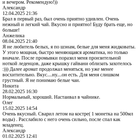
и вечером. Рекомендую!))
Александр
12.04.2025 21:36
Брал в первый раз, был очень приятно удивлен. Очень
нежный и легкий чай. Вкусно и приятно! Буду брать еще, но
больше!
Анжелика
08.04.2025 21:40
Я не любитель белых, я по шэнам, белые для меня жидковаты.
У этого мощная, быстро меняющаяся ароматика, но только
вначале. После промывки поразил меня пронзительной
ноткой леденцов, даже крышку гайвани облизать захотелось
:))) Далее аромат продолжал меняться, но уже менее
восхитительно. Вкус....ну....он есть. Для меня слишком
грустный. Я не понимаю белые чаи.
Никита
28.02.2025 16:30
Нормальный, хороший. Настаивал в чайнике.
Олег
15.02.2025 14:54
Очень вкусный. Сварил летом на костре( 1 монетка на 500мл
воды) . Расслабило с него очень сильно, после спал как
младенец.
Александр
01.02.2025 12:41