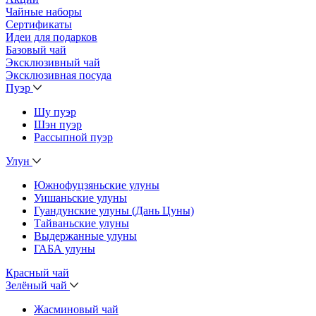
Чайные наборы
Сертификаты
Идеи для подарков
Базовый чай
Эксклюзивный чай
Эксклюзивная посуда
Пуэр
Шу пуэр
Шэн пуэр
Рассыпной пуэр
Улун
Южнофуцзяньские улуны
Уишаньские улуны
Гуандунские улуны (Дань Цуны)
Тайваньские улуны
Выдержанные улуны
ГАБА улуны
Красный чай
Зелёный чай
Жасминовый чай