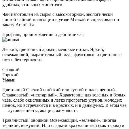
удобных, стильных монеточек.
Чай изготовлен из сырья с высокогорной, экологически
чистой чайной плантации в уезде Мэнхай и спрессован по
заказу Art of Tea.
Профиль, происхождение и действие чая
Лёгкий, цветочный аромат, медовые нотки. Яркий,
освежающий, выразительный вкус, фруктовые и цветочные
ноты, без терпкости.
Сладкий
Горький
Умами
Цветочный
Свежий и лёгкий или густой и насыщенный.
Сладковатый, «нектарный». Характерны для зелёных и белых
чаёв, слабо окисленных и легко прогретых улунов, молодых
шэнов, но встречаются и в красных, и в даньцунах. В этом чае
— луговые цветы, акация, жимолость.
Травянистый, овощной
Освежающий, «зелёный», иногда
терпкий, вяжущий. Или сладкий крахмалистый (как тыква) и