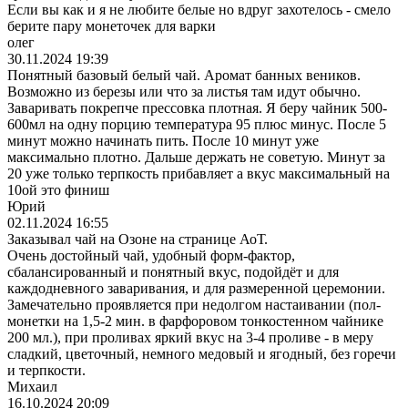
Если вы как и я не любите белые но вдруг захотелось - смело
берите пару монеточек для варки
олег
30.11.2024 19:39
Понятный базовый белый чай. Аромат банных веников.
Возможно из березы или что за листья там идут обычно.
Заваривать покрепче прессовка плотная. Я беру чайник 500-
600мл на одну порцию температура 95 плюс минус. После 5
минут можно начинать пить. После 10 минут уже
максимально плотно. Дальше держать не советую. Минут за
20 уже только терпкость прибавляет а вкус максимальный на
10ой это финиш
Юрий
02.11.2024 16:55
Заказывал чай на Озоне на странице АоТ.
Очень достойный чай, удобный форм-фактор,
сбалансированный и понятный вкус, подойдёт и для
каждодневного заваривания, и для размеренной церемонии.
Замечательно проявляется при недолгом настаивании (пол-
монетки на 1,5-2 мин. в фарфоровом тонкостенном чайнике
200 мл.), при проливах яркий вкус на 3-4 проливе - в меру
сладкий, цветочный, немного медовый и ягодный, без горечи
и терпкости.
Михаил
16.10.2024 20:09