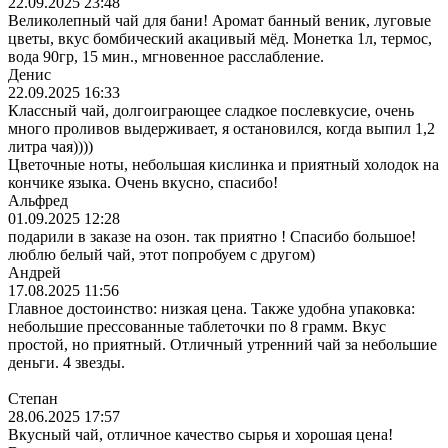
22.09.2025 23:48
Великолепный чай для бани! Аромат банный веник, луговые
цветы, вкус бомбический акацивый мёд. Монетка 1л, термос,
вода 90гр, 15 мин., мгновенное расслабление.
Денис
22.09.2025 16:33
Классный чай, долгоиграющее сладкое послевкусие, очень
много проливов выдерживает, я остановился, когда выпил 1,2
литра чая))))
Цветочные ноты, небольшая кислинка и приятный холодок на
кончике языка. Очень вкусно, спасибо!
Альфред
01.09.2025 12:28
подарили в заказе на озон. так приятно ! Спасибо большое!
люблю белый чай, этот попробуем с другом)
Андрей
17.08.2025 11:56
Главное достоинство: низкая цена. Также удобна упаковка:
небольшие прессованные таблеточки по 8 грамм. Вкус
простой, но приятный. Отличный утренний чай за небольшие
деньги. 4 звезды.
Степан
28.06.2025 17:57
Вкусный чай, отличное качество сырья и хорошая цена!