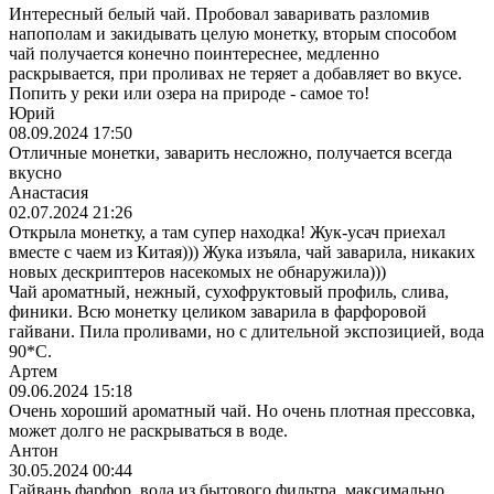
Интересный белый чай. Пробовал заваривать разломив
напополам и закидывать целую монетку, вторым способом
чай получается конечно поинтереснее, медленно
раскрывается, при проливах не теряет а добавляет во вкусе.
Попить у реки или озера на природе - самое то!
Юрий
08.09.2024 17:50
Отличные монетки, заварить несложно, получается всегда
вкусно
Анастасия
02.07.2024 21:26
Открыла монетку, а там супер находка! Жук-усач приехал
вместе с чаем из Китая))) Жука изъяла, чай заварила, никаких
новых дескриптеров насекомых не обнаружила)))
Чай ароматный, нежный, сухофруктовый профиль, слива,
финики. Всю монетку целиком заварила в фарфоровой
гайвани. Пила проливами, но с длительной экспозицией, вода
90*С.
Артем
09.06.2024 15:18
Очень хороший ароматный чай. Но очень плотная прессовка,
может долго не раскрываться в воде.
Антон
30.05.2024 00:44
Гайвань фарфор, вода из бытового фильтра, максимально