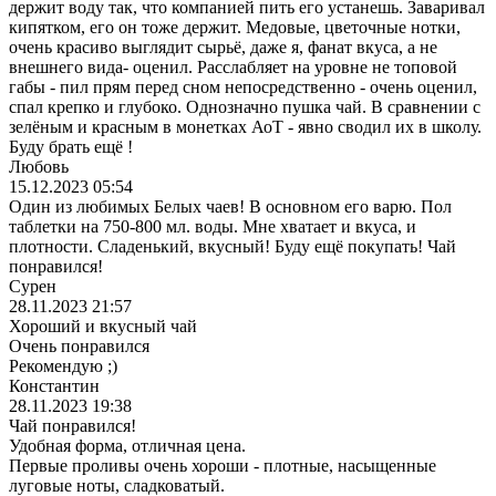
держит воду так, что компанией пить его устанешь. Заваривал
кипятком, его он тоже держит. Медовые, цветочные нотки,
очень красиво выглядит сырьё, даже я, фанат вкуса, а не
внешнего вида- оценил. Расслабляет на уровне не топовой
габы - пил прям перед сном непосредственно - очень оценил,
спал крепко и глубоко. Однозначно пушка чай. В сравнении с
зелёным и красным в монетках АоТ - явно сводил их в школу.
Буду брать ещё !
Любовь
15.12.2023 05:54
Один из любимых Белых чаев! В основном его варю. Пол
таблетки на 750-800 мл. воды. Мне хватает и вкуса, и
плотности. Сладенький, вкусный! Буду ещё покупать! Чай
понравился!
Сурен
28.11.2023 21:57
Хороший и вкусный чай
Очень понравился
Рекомендую ;)
Константин
28.11.2023 19:38
Чай понравился!
Удобная форма, отличная цена.
Первые проливы очень хороши - плотные, насыщенные
луговые ноты, сладковатый.