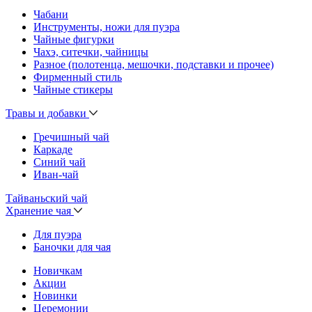
Чабани
Инструменты, ножи для пуэра
Чайные фигурки
Чахэ, ситечки, чайницы
Разное (полотенца, мешочки, подставки и прочее)
Фирменный стиль
Чайные стикеры
Травы и добавки
Гречишный чай
Каркаде
Синий чай
Иван-чай
Тайваньский чай
Хранение чая
Для пуэра
Баночки для чая
Новичкам
Акции
Новинки
Церемонии