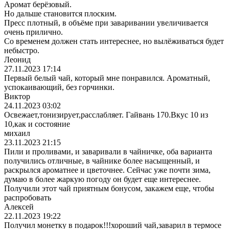
Аромат берёзовый.
Но дальше становится плоским.
Пресс плотный, в объёме при заваривании увеличивается
очень прилично.
Со временем должен стать интереснее, но вылёживаться будет
небыстро.
Леонид
27.11.2023 17:14
Первый белый чай, который мне понравился. Ароматный,
успокаивающий, без горчинки.
Виктор
24.11.2023 03:02
Освежает,тонизирует,расслабляет. Гайвань 170.Вкус 10 из
10,как и состояние
михаил
23.11.2023 21:15
Пили и проливами, и заваривали в чайничке, оба варианта
получились отличные, в чайнике более насыщенный, и
раскрылся ароматнее и цветочнее. Сейчас уже почти зима,
думаю в более жаркую погоду он будет еще интереснее.
Получили этот чай приятным бонусом, закажем еще, чтобы
распробовать
Алексей
22.11.2023 19:22
Получил монетку в подарок!!!хороший чай,заварил в термосе