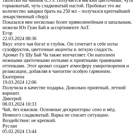
таблетки на чайник 0,5 л. Получается мягкий цветочный, чуть
горьковатый, чуть сладковатый настой. Пробовал это же
количество заварки брать на 250 мл – получался крепчайший
лекарственный сбор))
Показался мне несколько более прямолинейным и шпальным,
нежели Юэ Гуан Бай в ассортименте АоТ.
Егор
22.03.2024 08:36
Вкус этого чая богат и глубок. Он сочетает в себе ноты
сухофруктов, цветочные акценты и легкую сладость.
Аромат Гу Шу Бай Ча также впечатляет. Он наполнен
нежными цветочными нотками и приятными травяными
оттенками. Этот аромат создает атмосферу умиротворения и
релаксации, добавляя в чаепитие особую гармонию.
Екатерина
19.03.2024 12:06
Получила в качестве подарка. Довольно приятный, летний
вариант.
Дмитрий
08.03.2024 10:33
Чай, без изысков. Основные дескрипторы: сено и мёд.
Немного сладковатый. Варка не спасает ситуацию.
Воздействие: не крепкий.
Руслан
05.02.2024 13:44