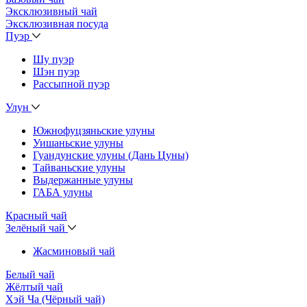
Эксклюзивный чай
Эксклюзивная посуда
Пуэр
Шу пуэр
Шэн пуэр
Рассыпной пуэр
Улун
Южнофуцзяньские улуны
Уишаньские улуны
Гуандунские улуны (Дань Цуны)
Тайваньские улуны
Выдержанные улуны
ГАБА улуны
Красный чай
Зелёный чай
Жасминовый чай
Белый чай
Жёлтый чай
Хэй Ча (Чёрный чай)