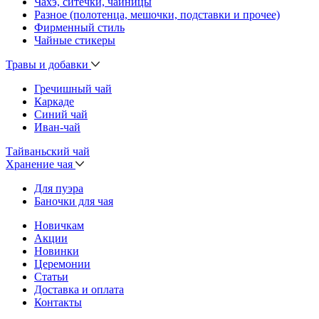
Чахэ, ситечки, чайницы
Разное (полотенца, мешочки, подставки и прочее)
Фирменный стиль
Чайные стикеры
Травы и добавки
Гречишный чай
Каркаде
Синий чай
Иван-чай
Тайваньский чай
Хранение чая
Для пуэра
Баночки для чая
Новичкам
Акции
Новинки
Церемонии
Статьи
Доставка и оплата
Контакты