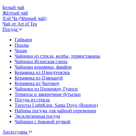
Белый чай
Жёлтый чай
Хэй Ча (Чёрный чай)
Чай от Art of Tea
Посуда
Гайвани
Пиалы
Чахаи
Чайники из стекла, колбы, термостаканы
Чайники Исинская глина
Чайники керамика, фарфор
Керамика из Цзиндэчжэнь
Керамика из Цзяньшуй
Керамика из Чаочжоу
Чайники из Циньчжоу, Гуанси
Термосы и заварочные бутылки
Посуда из стекла
Типоты LightKing, Sama Doyo (Bonston)
Наборы посуды для чайной церемонии
Эксклюзивная посуда
Чайники с боковой ручкой
Аксессуары