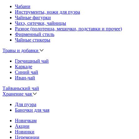
Чабани
Инструменты, ножи для пуэра
Чайные фигурки
Чахэ, ситечки, чайницы
Разное (полотенца, мешочки, подставки и прочее)
Фирменный стиль
Чайные стикеры
Травы и добавки
Гречишный чай
Каркаде
Синий чай
Иван-чай
Тайваньский чай
Хранение чая
Для пуэра
Баночки для чая
Новичкам
Акции
Новинки
Церемонии