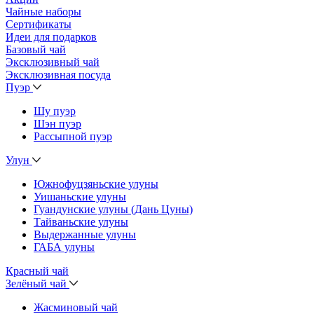
Чайные наборы
Сертификаты
Идеи для подарков
Базовый чай
Эксклюзивный чай
Эксклюзивная посуда
Пуэр
Шу пуэр
Шэн пуэр
Рассыпной пуэр
Улун
Южнофуцзяньские улуны
Уишаньские улуны
Гуандунские улуны (Дань Цуны)
Тайваньские улуны
Выдержанные улуны
ГАБА улуны
Красный чай
Зелёный чай
Жасминовый чай