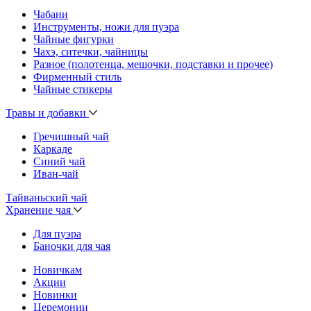
Чабани
Инструменты, ножи для пуэра
Чайные фигурки
Чахэ, ситечки, чайницы
Разное (полотенца, мешочки, подставки и прочее)
Фирменный стиль
Чайные стикеры
Травы и добавки
Гречишный чай
Каркаде
Синий чай
Иван-чай
Тайваньский чай
Хранение чая
Для пуэра
Баночки для чая
Новичкам
Акции
Новинки
Церемонии