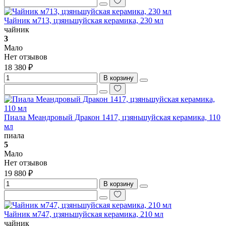
Чайник м713, цзяньшуйская керамика, 230 мл
чайник
3
Мало
Нет отзывов
18 380 ₽
В корзину
Пиала Меандровый Дракон 1417, цзяньшуйская керамика, 110
мл
пиала
5
Мало
Нет отзывов
19 880 ₽
В корзину
Чайник м747, цзяньшуйская керамика, 210 мл
чайник