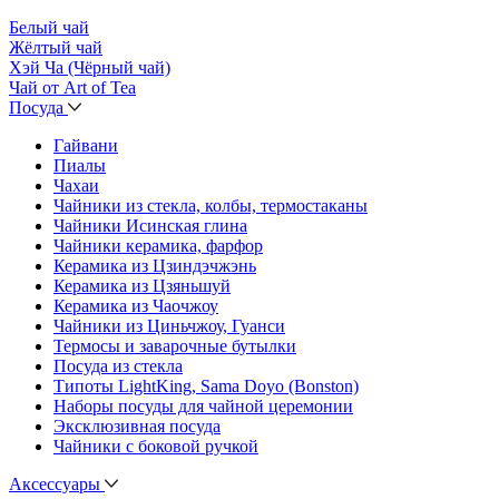
Белый чай
Жёлтый чай
Хэй Ча (Чёрный чай)
Чай от Art of Tea
Посуда
Гайвани
Пиалы
Чахаи
Чайники из стекла, колбы, термостаканы
Чайники Исинская глина
Чайники керамика, фарфор
Керамика из Цзиндэчжэнь
Керамика из Цзяньшуй
Керамика из Чаочжоу
Чайники из Циньчжоу, Гуанси
Термосы и заварочные бутылки
Посуда из стекла
Типоты LightKing, Sama Doyo (Bonston)
Наборы посуды для чайной церемонии
Эксклюзивная посуда
Чайники с боковой ручкой
Аксессуары