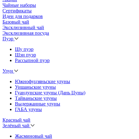
Чайные наборы
Сертификаты
Идеи для подарков
Базовый чай
Эксклюзивный чай
Эксклюзивная посуда
Пуэр
Шу пуэр
Шэн пуэр
Рассыпной пуэр
Улун
Южнофуцзяньские улуны
Уишаньские улуны
Гуандунские улуны (Дань Цуны)
Тайваньские улуны
Выдержанные улуны
ГАБА улуны
Красный чай
Зелёный чай
Жасминовый чай