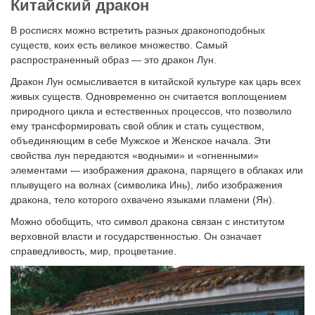
Китайский дракон
В росписях можно встретить разных драконоподобных
существ, коих есть великое множество. Самый
распространенный образ — это дракон Лун.
Дракон Лун осмысливается в китайской культуре как царь всех
живых существ. Одновременно он считается воплощением
природного цикла и естественных процессов, что позволило
ему трансформировать свой облик и стать существом,
объединяющим в себе Мужское и Женское начала. Эти
свойства лун передаются «водными» и «огненными»
элементами — изображения дракона, парящего в облаках или
плывущего на волнах (символика Инь), либо изображения
дракона, тело которого охвачено языками пламени (Ян).
Можно обобщить, что символ дракона связан с институтом
верховной власти и государственностью. Он означает
справедливость, мир, процветание.