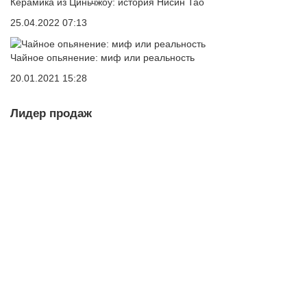
Керамика из Циньчжоу: история Нисин Тао
25.04.2022 07:13
Чайное опьянение: миф или реальность
20.01.2021 15:28
Лидер продаж
Юн Чжень Гунтин, 2024 г.
шу пуэр
100
Много
4.7
236 отзывов
Варианты