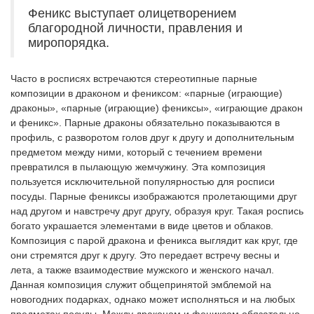
Феникс выступает олицетворением
благородной личности, правления и
миропорядка.
Часто в росписях встречаются стереотипные парные
композиции в драконом и фениксом: «парные (играющие)
драконы», «парные (играющие) фениксы», «играющие дракон
и феникс». Парные драконы обязательно показываются в
профиль, с разворотом голов друг к другу и дополнительным
предметом между ними, который с течением времени
превратился в пылающую жемчужину. Эта композиция
пользуется исключительной популярностью для росписи
посуды. Парные фениксы изображаются пролетающими друг
над другом и навстречу друг другу, образуя круг. Такая роспись
богато украшается элементами в виде цветов и облаков.
Композиция с парой дракона и феникса выглядит как круг, где
они стремятся друг к другу. Это передает встречу весны и
лета, а также взаимодествие мужского и женского начал.
Данная композиция служит общепринятой эмблемой на
новогодних подарках, однако может исполняться и на любых