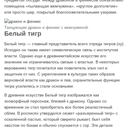
предметах посуды. Между драконом и фениксом обязательно
помещена «пылающая жемчужина», «круглое долголетие»
или просто шар, покрытый благопожелательными узорами.
Танцующие дракон и феникс с жемчужиной.
Белый тигр
Белый тигр — главный представитель всего отряда тигров (ху).
Исходно он также имеет символическую связь с институтом
власти. Однако еще в древнекитайском искусстве его
значение не ограничивалось связью с властью. В некоторых
верованиях тигр почитался как повелитель злых сил и
защитник от них. С укреплением в культуре таких образов
верховной власти как дракон и лев, охранительные функции
тигра усилились и стали основными.
В древнем искусстве Белый тигр изображался как
зооморфный персонаж, близкий к дракону. Однако со
временем он стал приобретать все более реалистичный
облик. В росписях утвердился сюжет «разъяренный тигр» с
оскаленной пастью, который свирепо рыкает, бьет себя
хвостом по бокам и обычно спускается с гор. Эти детали