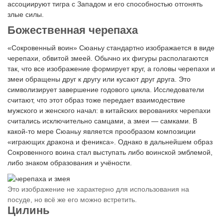
ассоциируют тигра с Западом и его способностью отгонять
злые силы.
Божественная черепаха
«Сокровенный воин» Сюаньу стандартно изображается в виде
черепахи, обвитой змеей. Обычно их фигуры располагаются
так, что все изображение формирует круг, а головы черепахи и
змеи обращены друг к другу или кусают друг друга. Это
символизирует завершение годового цикла. Исследователи
считают, что этот образ тоже передает взаимодествие
мужского и женского начал: в китайских верованиях черепахи
считались исключительно самцами, а змеи — самками. В
какой-то мере Сюаньу является прообразом композиции
«играющих дракона и феникса». Однако в дальнейшем образ
Сокровенного воина стал выступать либо воинской эмблемой,
либо знаком образования и учёности.
Это изображение не характерно для использования на
посуде, но всё же его можно встретить.
Цилинь