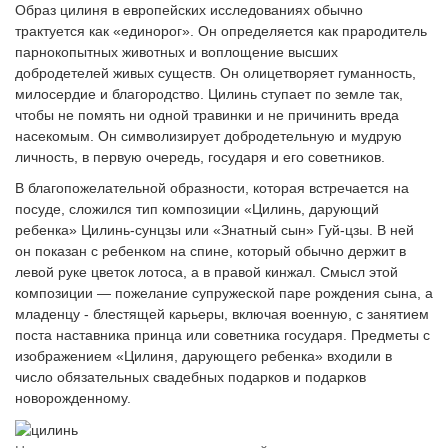
Образ цилиня в европейских исследованиях обычно
трактуется как «единорог». Он определяется как прародитель
парнокопытных животных и воплощение высших
добродетелей живых существ. Он олицетворяет гуманность,
милосердие и благородство. Цилинь ступает по земле так,
чтобы не помять ни одной травинки и не причинить вреда
насекомым. Он символизирует добродетельную и мудрую
личность, в первую очередь, государя и его советников.
В благопожелательной образности, которая встречается на
посуде, сложился тип композиции «Цилинь, дарующий
ребенка» Цилинь-сунцзы или «Знатный сын» Гуй-цзы. В ней
он показан с ребенком на спине, который обычно держит в
левой руке цветок лотоса, а в правой кинжал. Смысл этой
композиции — пожелание супружеской паре рождения сына, а
младенцу - блестящей карьеры, включая военную, с занятием
поста наставника принца или советника государя. Предметы с
изображением «Цилиня, дарующего ребенка» входили в
число обязательных свадебных подарков и подарков
новорожденному.