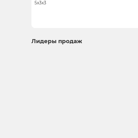
5х3х3
Лидеры продаж
Фигурка Огненный Дракон 789, глина, 7 см
фигурки
6
Мало
Нет отзывов
2 380 ₽