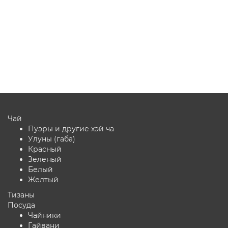
Нет отзывов
1 380 ₽
В корзину
Чай
Пуэры и другие хэй ча
Улуны (габа)
Красный
Зеленый
Белый
Желтый
Тизаны
Посуда
Чайники
Гайвани