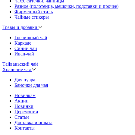
Чахэ, ситечки, чайницы
Разное (полотенца, мешочки, подставки и прочее)
Фирменный стиль
Чайные стикеры
Травы и добавки
Гречишный чай
Каркаде
Синий чай
Иван-чай
Тайваньский чай
Хранение чая
Для пуэра
Баночки для чая
Новичкам
Акции
Новинки
Церемонии
Статьи
Доставка и оплата
Контакты