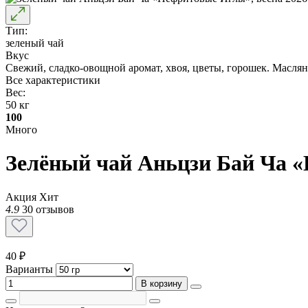
Тип:
зеленый чай
Вкус
Свежий, сладко-овощной аромат, хвоя, цветы, горошек. Масляни
Все характеристики
Вес:
50 кг
100
Много
Зелёный чай Аньцзи Бай Ча «
Акция
Хит
4.9
30 отзывов
40 ₽
Варианты
В корзину