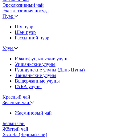
Эксклюзивный чай
Эксклюзивная посуда
Пуэр
Шу пуэр
Шэн пуэр
Рассыпной пуэр
Улун
Южнофуцзяньские улуны
Уишаньские улуны
Гуандунские улуны (Дань Цуны)
Тайваньские улуны
Выдержанные улуны
ГАБА улуны
Красный чай
Зелёный чай
Жасминовый чай
Белый чай
Жёлтый чай
Хэй Ча (Чёрный чай)