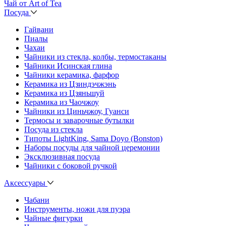
Чай от Art of Tea
Посуда
Гайвани
Пиалы
Чахаи
Чайники из стекла, колбы, термостаканы
Чайники Исинская глина
Чайники керамика, фарфор
Керамика из Цзиндэчжэнь
Керамика из Цзяньшуй
Керамика из Чаочжоу
Чайники из Циньчжоу, Гуанси
Термосы и заварочные бутылки
Посуда из стекла
Типоты LightKing, Sama Doyo (Bonston)
Наборы посуды для чайной церемонии
Эксклюзивная посуда
Чайники с боковой ручкой
Аксессуары
Чабани
Инструменты, ножи для пуэра
Чайные фигурки