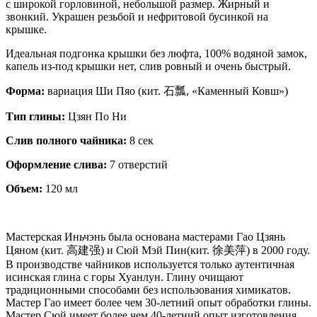
с широкой горловиной, небольшой размер. Жирный и
звонкий. Украшен резьбой и нефритовой бусинкой на
крышке.
Идеальная подгонка крышки без люфта, 100% водяной замок,
капель из-под крышки нет, слив ровный и очень быстрый.
Форма:
вариация Ши Пяо (кит. 石瓢, «Каменный Ковш»)
Тип глины:
Цзян По Ни
Слив полного чайника:
8 сек
Оформление слива:
7 отверстий
Объем:
120 мл
Мастерская Иньчэнь была основана мастерами Гао Цзянь
Цяном (кит. 高建强) и Сюй Мэй Пин(кит. 徐美萍) в 2000 году.
В производстве чайников используется только аутентичная
исинская глина с горы Хуанлун. Глину очищают
традиционными способами без использования химикатов.
Мастер Гао имеет более чем 30-летний опыт обработки глины.
Мастер Сюй имеет более чем 40-летний опыт изготовления