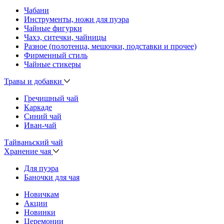
Чабани
Инструменты, ножи для пуэра
Чайные фигурки
Чахэ, ситечки, чайницы
Разное (полотенца, мешочки, подставки и прочее)
Фирменный стиль
Чайные стикеры
Травы и добавки
Гречишный чай
Каркаде
Синий чай
Иван-чай
Тайваньский чай
Хранение чая
Для пуэра
Баночки для чая
Новичкам
Акции
Новинки
Церемонии