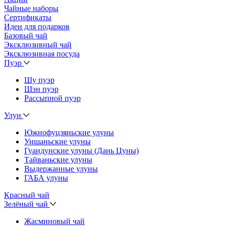
Чайные наборы
Сертификаты
Идеи для подарков
Базовый чай
Эксклюзивный чай
Эксклюзивная посуда
Пуэр
Шу пуэр
Шэн пуэр
Рассыпной пуэр
Улун
Южнофуцзяньские улуны
Уишаньские улуны
Гуандунские улуны (Дань Цуны)
Тайваньские улуны
Выдержанные улуны
ГАБА улуны
Красный чай
Зелёный чай
Жасминовый чай