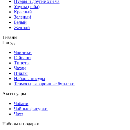
Пуэры и другие хэй ча
Улуны (габа)
Красный
Зеленый
Белый
Желтый
Тизаны
Посуда
Чайники
Гайвани
Типоты
Чахаи
Пиалы
Наборы посуды
Термосы, заварочные бутылки
Аксессуары
Чабани
Чайные фигурки
Чахэ
Наборы и подарки