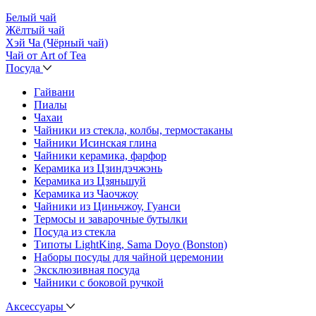
Белый чай
Жёлтый чай
Хэй Ча (Чёрный чай)
Чай от Art of Tea
Посуда
Гайвани
Пиалы
Чахаи
Чайники из стекла, колбы, термостаканы
Чайники Исинская глина
Чайники керамика, фарфор
Керамика из Цзиндэчжэнь
Керамика из Цзяньшуй
Керамика из Чаочжоу
Чайники из Циньчжоу, Гуанси
Термосы и заварочные бутылки
Посуда из стекла
Типоты LightKing, Sama Doyo (Bonston)
Наборы посуды для чайной церемонии
Эксклюзивная посуда
Чайники с боковой ручкой
Аксессуары