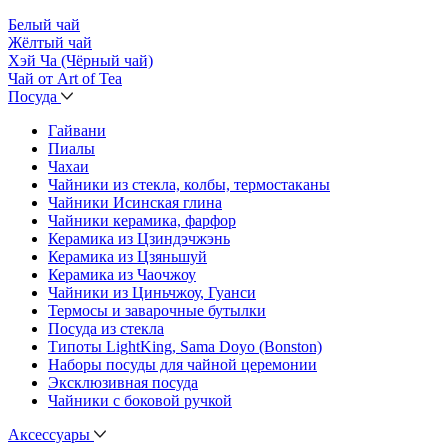
Белый чай
Жёлтый чай
Хэй Ча (Чёрный чай)
Чай от Art of Tea
Посуда
Гайвани
Пиалы
Чахаи
Чайники из стекла, колбы, термостаканы
Чайники Исинская глина
Чайники керамика, фарфор
Керамика из Цзиндэчжэнь
Керамика из Цзяньшуй
Керамика из Чаочжоу
Чайники из Циньчжоу, Гуанси
Термосы и заварочные бутылки
Посуда из стекла
Типоты LightKing, Sama Doyo (Bonston)
Наборы посуды для чайной церемонии
Эксклюзивная посуда
Чайники с боковой ручкой
Аксессуары