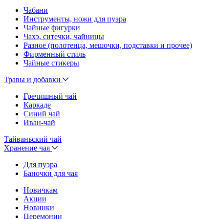
Чабани
Инструменты, ножи для пуэра
Чайные фигурки
Чахэ, ситечки, чайницы
Разное (полотенца, мешочки, подставки и прочее)
Фирменный стиль
Чайные стикеры
Травы и добавки
Гречишный чай
Каркаде
Синий чай
Иван-чай
Тайваньский чай
Хранение чая
Для пуэра
Баночки для чая
Новичкам
Акции
Новинки
Церемонии