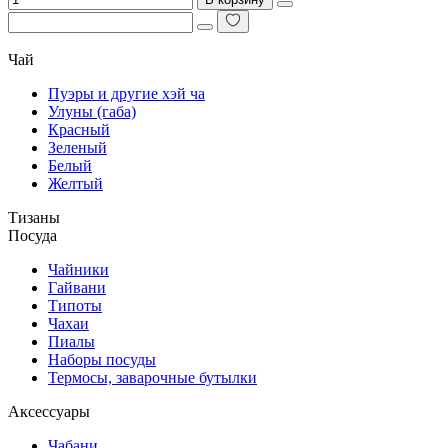
Чай
Пуэры и другие хэй ча
Улуны (габа)
Красный
Зеленый
Белый
Желтый
Тизаны
Посуда
Чайники
Гайвани
Типоты
Чахаи
Пиалы
Наборы посуды
Термосы, заварочные бутылки
Аксессуары
Чабани