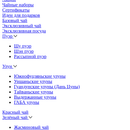
Чайные наборы
Сертификаты
Идеи для подарков
Базовый чай
Эксклюзивный чай
Эксклюзивная посуда
Пуэр
Шу пуэр
Шэн пуэр
Рассыпной пуэр
Улун
Южнофуцзяньские улуны
Уишаньские улуны
Гуандунские улуны (Дань Цуны)
Тайваньские улуны
Выдержанные улуны
ГАБА улуны
Красный чай
Зелёный чай
Жасминовый чай