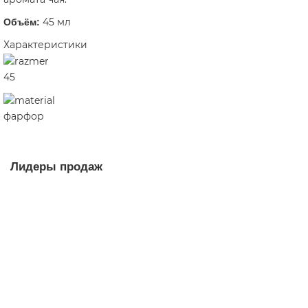
45 мл
Объём:
Характеристики
45
фарфор
Лидеры продаж
Пиала Глубина Мэй Хуа 1300, Цзиндэчжэнь, 80 мл
пиала
2
Мало