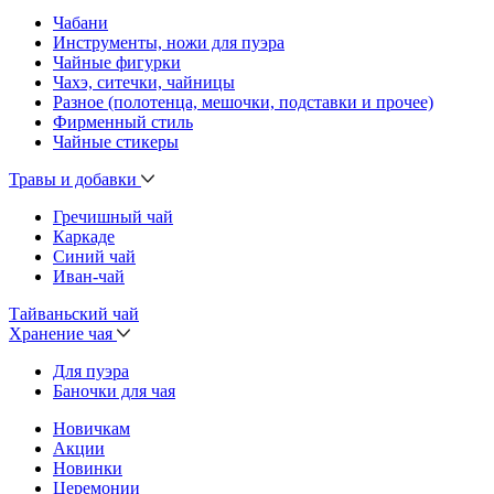
Чабани
Инструменты, ножи для пуэра
Чайные фигурки
Чахэ, ситечки, чайницы
Разное (полотенца, мешочки, подставки и прочее)
Фирменный стиль
Чайные стикеры
Травы и добавки
Гречишный чай
Каркаде
Синий чай
Иван-чай
Тайваньский чай
Хранение чая
Для пуэра
Баночки для чая
Новичкам
Акции
Новинки
Церемонии