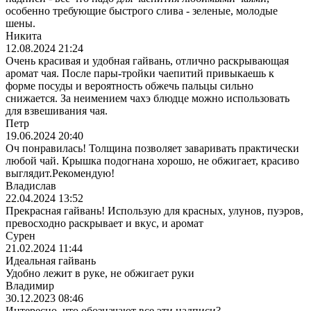
особенно требующие быстрого слива - зеленые, молодые
шены.
Никита
12.08.2024 21:24
Очень красивая и удобная гайвань, отлично раскрывающая
аромат чая. После пары-тройки чаепитий привыкаешь к
форме посуды и вероятность обжечь пальцы сильно
снижается. За неимением чахэ блюдце можно использовать
для взвешивания чая.
Петр
19.06.2024 20:40
Оч понравилась! Толщина позволяет заваривать практически
любой чай. Крышка подогнана хорошо, не обжигает, красиво
выглядит.Рекомендую!
Владислав
22.04.2024 13:52
Прекрасная гайвань! Использую для красных, улунов, пуэров,
превосходно раскрывает и вкус, и аромат
Сурен
21.02.2024 11:44
Идеальная гайвань
Удобно лежит в руке, не обжигает руки
Владимир
30.12.2023 08:46
Интересно, что обозначают все эти надписи?