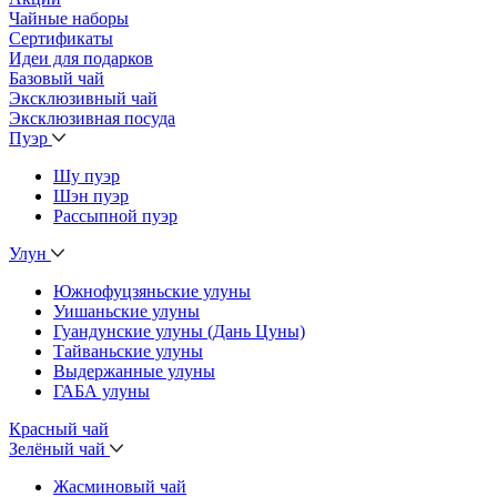
Чайные наборы
Сертификаты
Идеи для подарков
Базовый чай
Эксклюзивный чай
Эксклюзивная посуда
Пуэр
Шу пуэр
Шэн пуэр
Рассыпной пуэр
Улун
Южнофуцзяньские улуны
Уишаньские улуны
Гуандунские улуны (Дань Цуны)
Тайваньские улуны
Выдержанные улуны
ГАБА улуны
Красный чай
Зелёный чай
Жасминовый чай