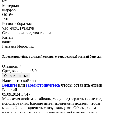
мл
Материал
Фарфор
Объём
150
Регион сбора чая
Чао Чжоу, Гуандун
Страна производства товара
Китай
name
Гайвань Иероглиф
Зарегистрируйся, оставляй отзывы о товаре, зарабатывай бонусы!
Отзывов: 7
Средняя оценка: 5.0
Оставить отзыв
Напишите свой отзыв
Войдите
или
зарегистрируйтесь
чтобы оставить отзыв
Василий
05.09.2024 17:47
Моя самая любимая гайвань, могу подтвердить после года
использования. Блюдце имеет идеальный подъем, чтобы
можно было подцепить снизу пальцами. Объем, форма,
надписи - все что надо для чаепития любимыми чаями,