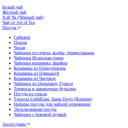
Белый чай
Жёлтый чай
Хэй Ча (Чёрный чай)
Чай от Art of Tea
Посуда
Гайвани
Пиалы
Чахаи
Чайники из стекла, колбы, термостаканы
Чайники Исинская глина
Чайники керамика, фарфор
Керамика из Цзиндэчжэнь
Керамика из Цзяньшуй
Керамика из Чаочжоу
Чайники из Циньчжоу, Гуанси
Термосы и заварочные бутылки
Посуда из стекла
Типоты LightKing, Sama Doyo (Bonston)
Наборы посуды для чайной церемонии
Эксклюзивная посуда
Чайники с боковой ручкой
Аксессуары