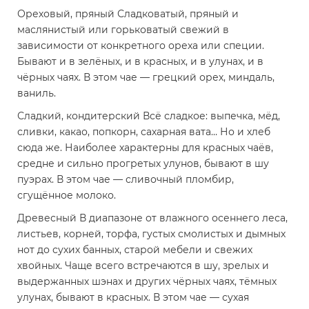
Ореховый, пряный
Сладковатый, пряный и
маслянистый или горьковатый свежий в
зависимости от конкретного ореха или специи.
Бывают и в зелёных, и в красных, и в улунах, и в
чёрных чаях. В этом чае — грецкий орех, миндаль,
ваниль.
Сладкий, кондитерский
Всё сладкое: выпечка, мёд,
сливки, какао, попкорн, сахарная вата… Но и хлеб
сюда же. Наиболее характерны для красных чаёв,
средне и сильно прогретых улунов, бывают в шу
пуэрах. В этом чае — сливочный пломбир,
сгущённое молоко.
Древесный
В диапазоне от влажного осеннего леса,
листьев, корней, торфа, густых смолистых и дымных
нот до сухих банных, старой мебели и свежих
хвойных. Чаще всего встречаются в шу, зрелых и
выдержанных шэнах и других чёрных чаях, тёмных
улунах, бывают в красных. В этом чае — сухая