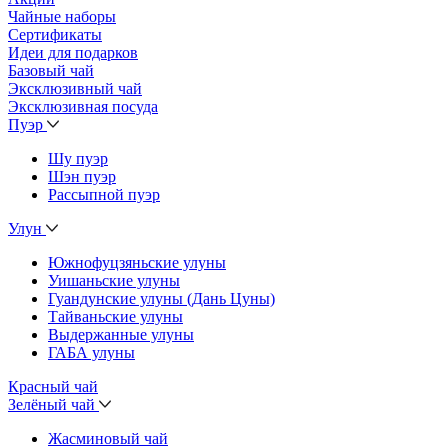
Чайные наборы
Сертификаты
Идеи для подарков
Базовый чай
Эксклюзивный чай
Эксклюзивная посуда
Пуэр
Шу пуэр
Шэн пуэр
Рассыпной пуэр
Улун
Южнофуцзяньские улуны
Уишаньские улуны
Гуандунские улуны (Дань Цуны)
Тайваньские улуны
Выдержанные улуны
ГАБА улуны
Красный чай
Зелёный чай
Жасминовый чай