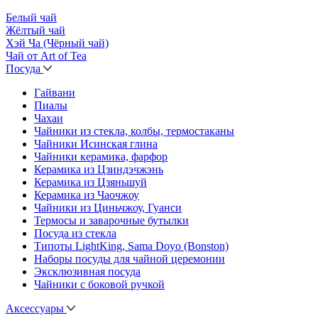
Белый чай
Жёлтый чай
Хэй Ча (Чёрный чай)
Чай от Art of Tea
Посуда
Гайвани
Пиалы
Чахаи
Чайники из стекла, колбы, термостаканы
Чайники Исинская глина
Чайники керамика, фарфор
Керамика из Цзиндэчжэнь
Керамика из Цзяньшуй
Керамика из Чаочжоу
Чайники из Циньчжоу, Гуанси
Термосы и заварочные бутылки
Посуда из стекла
Типоты LightKing, Sama Doyo (Bonston)
Наборы посуды для чайной церемонии
Эксклюзивная посуда
Чайники с боковой ручкой
Аксессуары