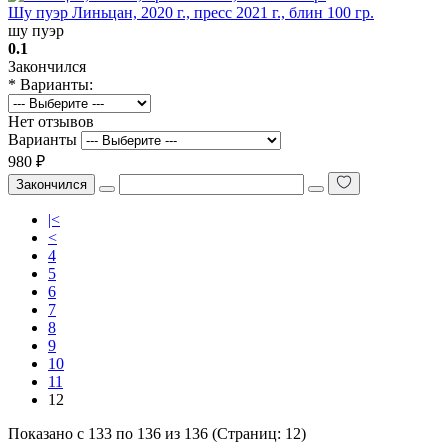
Шу пуэр Линьцан, 2020 г., пресс 2021 г., блин 100 гр.
шу пуэр
0.1
Закончился
* Варианты:
Нет отзывов
Варианты
980 ₽
Закончился
|<
<
4
5
6
7
8
9
10
11
12
Показано с 133 по 136 из 136 (Страниц: 12)