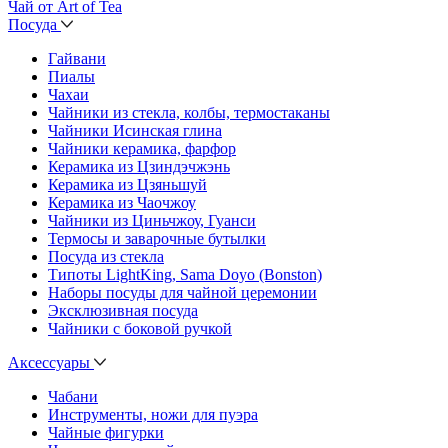
Чай от Art of Tea
Посуда
Гайвани
Пиалы
Чахаи
Чайники из стекла, колбы, термостаканы
Чайники Исинская глина
Чайники керамика, фарфор
Керамика из Цзиндэчжэнь
Керамика из Цзяньшуй
Керамика из Чаочжоу
Чайники из Циньчжоу, Гуанси
Термосы и заварочные бутылки
Посуда из стекла
Типоты LightKing, Sama Doyo (Bonston)
Наборы посуды для чайной церемонии
Эксклюзивная посуда
Чайники с боковой ручкой
Аксессуары
Чабани
Инструменты, ножи для пуэра
Чайные фигурки