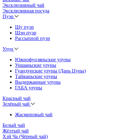
Эксклюзивный чай
Эксклюзивная посуда
Пуэр
Шу пуэр
Шэн пуэр
Рассыпной пуэр
Улун
Южнофуцзяньские улуны
Уишаньские улуны
Гуандунские улуны (Дань Цуны)
Тайваньские улуны
Выдержанные улуны
ГАБА улуны
Красный чай
Зелёный чай
Жасминовый чай
Белый чай
Жёлтый чай
Хэй Ча (Чёрный чай)