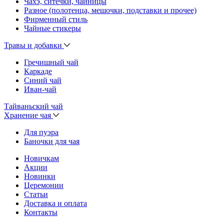
Чахэ, ситечки, чайницы
Разное (полотенца, мешочки, подставки и прочее)
Фирменный стиль
Чайные стикеры
Травы и добавки
Гречишный чай
Каркаде
Синий чай
Иван-чай
Тайваньский чай
Хранение чая
Для пуэра
Баночки для чая
Новичкам
Акции
Новинки
Церемонии
Статьи
Доставка и оплата
Контакты