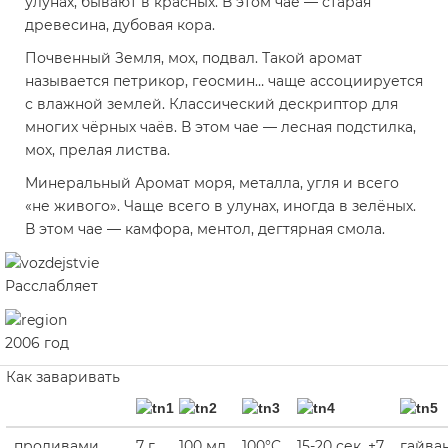
улунах, бывают в красных. В этом чае — старая
древесина, дубовая кора.
Почвенный
Земля, мох, подвал. Такой аромат
называется петрикор, геосмин… чаще ассоциируется
с влажной землей. Классический дескриптор для
многих чёрных чаёв. В этом чае — лесная подстилка,
мох, прелая листва.
Минеральный
Аромат моря, металла, угля и всего
«не живого». Чаще всего в улунах, иногда в зелёных.
В этом чае — камфора, ментол, дегтярная смола.
Расслабляет
2006 год
Как заваривать
проливами
7 г
100 мл
100°C
15-20 сек, +7
гайва