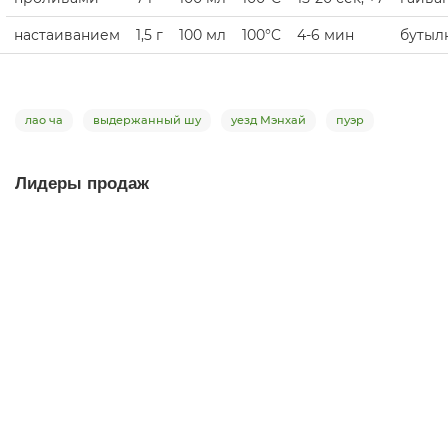
настаиванием
1,5 г
100 мл
100°C
4-6 мин
бутыл
лао ча
выдержанный шу
уезд Мэнхай
пуэр
Лидеры продаж
Цяо Му Гунтин «Миндальное дерево», 2013 г.
шу пуэр
100
Много
4.9
74 отзыва
Варианты