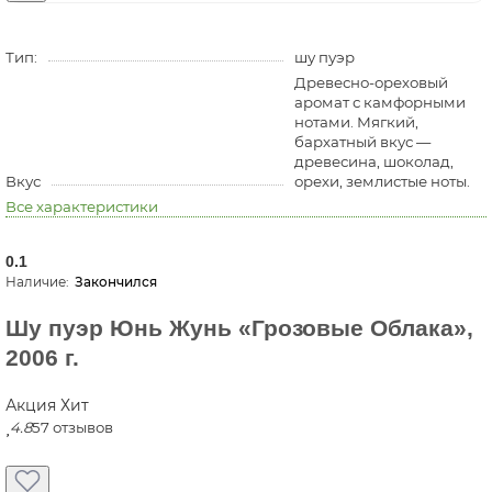
Тип:
шу пуэр
Древесно-ореховый
аромат с камфорными
нотами. Мягкий,
бархатный вкус —
древесина, шоколад,
Вкус
орехи, землистые ноты.
Все характеристики
0.1
Закончился
Шу пуэр Юнь Жунь «Грозовые Облака»‎,
2006 г.
Акция
Хит
4.8
57 отзывов