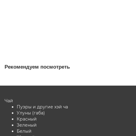
Варианты
14 ₽
В корзину
Рекомендуем посмотреть
Чай
Пуэры и другие хэй ча
Улуны (габа)
Красный
Зеленый
Белый