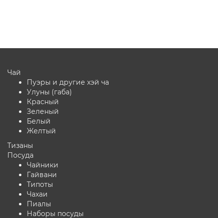
В корзину
Чай
Пуэры и другие хэй ча
Улуны (габа)
Красный
Зеленый
Белый
Желтый
Тизаны
Посуда
Чайники
Гайвани
Типоты
Чахаи
Пиалы
Наборы посуды