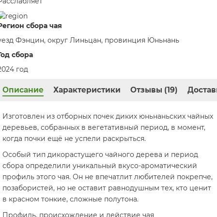
Расслабляет
Регион сбора чая
уезд Фэнцин, округ Линьцан, провинция Юньнань
Год сбора
2024 год
Описание
Характеристики
Отзывы (19)
Достав
Изготовлен из отборных почек диких юньнаньских чайных
деревьев, собранных в вегетативный период, в момент,
когда почки ещё не успели раскрыться.
Особый тип дикорастущего чайного дерева и период
сбора определили уникальный вкусо-ароматический
профиль этого чая. Он не впечатлит любителей покрепче,
позабористей, но не оставит равнодушным тех, кто ценит
в красном тонкие, сложные полутона.
Профиль, происхождение и действие чая