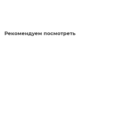
25 ₽
В корзину
Рекомендуем посмотреть
Е Шен Бай Ча из Линьцана
белый чай
100
Много
5.0
45 отзывов
Варианты
24 ₽