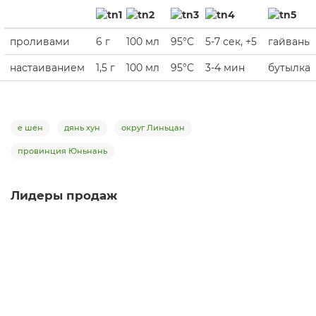
проливами
6 г
100 мл
95°C
5-7 сек, +5
гайвань
настаиванием
1,5 г
100 мл
95°C
3-4 мин
бутылка
е шен
дянь хун
округ Линьцан
провинция Юньнань
Лидеры продаж
Гунфу Хун Гао Сян
красный чай
100
Много