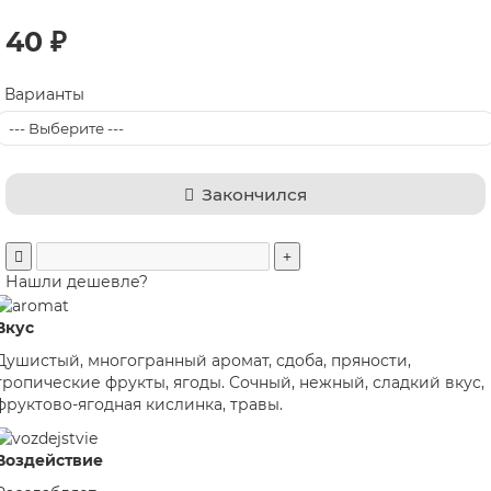
40 ₽
Варианты
Закончился
Нашли дешевле?
Вкус
Душистый, многогранный аромат, сдоба, пряности,
тропические фрукты, ягоды. Сочный, нежный, сладкий вкус,
фруктово-ягодная кислинка, травы.
Воздействие