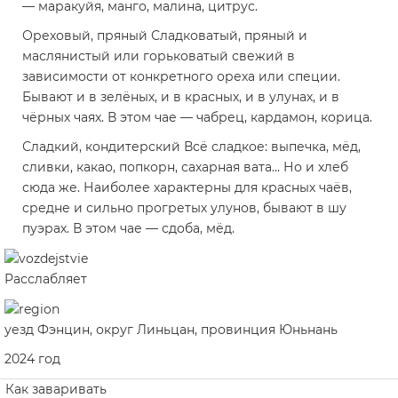
— маракуйя, манго, малина, цитрус.
Ореховый, пряный
Сладковатый, пряный и
маслянистый или горьковатый свежий в
зависимости от конкретного ореха или специи.
Бывают и в зелёных, и в красных, и в улунах, и в
чёрных чаях. В этом чае — чабрец, кардамон, корица.
Сладкий, кондитерский
Всё сладкое: выпечка, мёд,
сливки, какао, попкорн, сахарная вата… Но и хлеб
сюда же. Наиболее характерны для красных чаёв,
средне и сильно прогретых улунов, бывают в шу
пуэрах. В этом чае — сдоба, мёд.
Расслабляет
уезд Фэнцин, округ Линьцан, провинция Юньнань
2024 год
Как заваривать