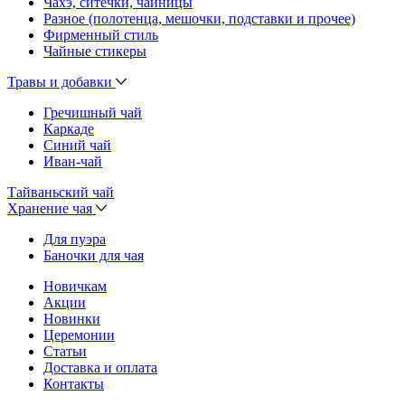
Чахэ, ситечки, чайницы
Разное (полотенца, мешочки, подставки и прочее)
Фирменный стиль
Чайные стикеры
Травы и добавки
Гречишный чай
Каркаде
Синий чай
Иван-чай
Тайваньский чай
Хранение чая
Для пуэра
Баночки для чая
Новичкам
Акции
Новинки
Церемонии
Статьи
Доставка и оплата
Контакты