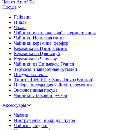
Чай от Art of Tea
Посуда
Гайвани
Пиалы
Чахаи
Чайники из стекла, колбы, термостаканы
Чайники Исинская глина
Чайники керамика, фарфор
Керамика из Цзиндэчжэнь
Керамика из Цзяньшуй
Керамика из Чаочжоу
Чайники из Циньчжоу, Гуанси
Термосы и заварочные бутылки
Посуда из стекла
Типоты LightKing, Sama Doyo (Bonston)
Наборы посуды для чайной церемонии
Эксклюзивная посуда
Чайники с боковой ручкой
Аксессуары
Чабани
Инструменты, ножи для пуэра
Чайные фигурки