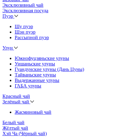
Эксклюзивный чай
Эксклюзивная посуда
Пуэр
Шу пуэр
Шэн пуэр
Рассыпной пуэр
Улун
Южнофуцзяньские улуны
Уишаньские улуны
Гуандунские улуны (Дань Цуны)
Тайваньские улуны
Выдержанные улуны
ГАБА улуны
Красный чай
Зелёный чай
Жасминовый чай
Белый чай
Жёлтый чай
Хэй Ча (Чёрный чай)