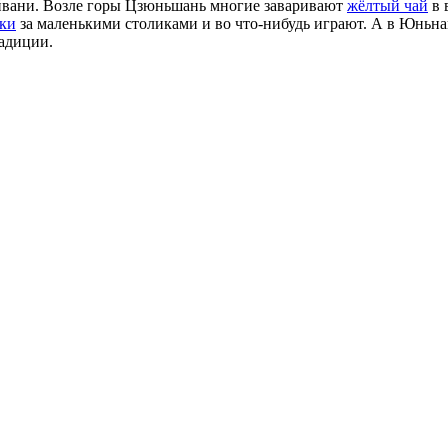
айвани. Возле горы Цзюньшань многие заваривают
жёлтый чай
в 
ски
за маленькими столиками и во что-нибудь играют. А в Юньн
радиции.