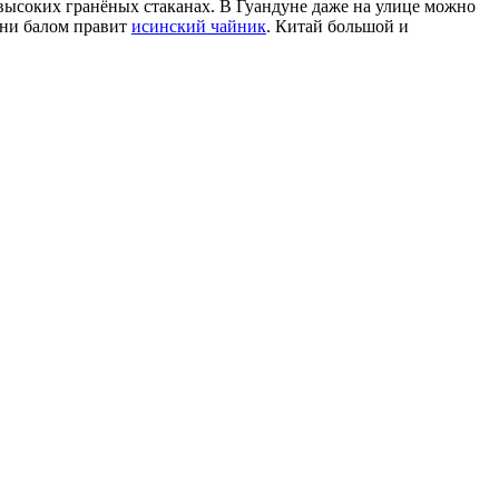
высоких гранёных стаканах. В Гуандуне даже на улице можно
ани балом правит
исинский чайник
. Китай большой и