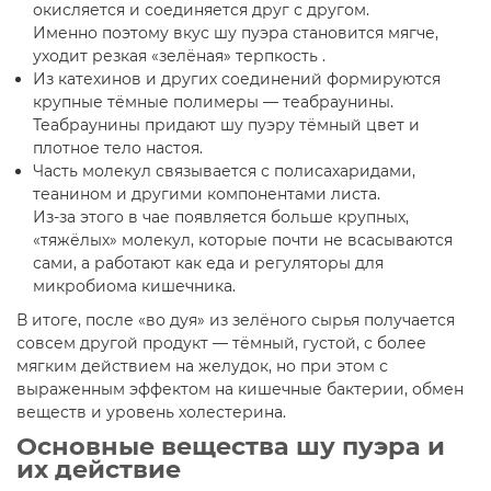
окисляется и соединяется друг с другом.
Именно поэтому вкус шу пуэра становится мягче,
уходит резкая «зелёная» терпкость .
Из катехинов и других соединений формируются
крупные тёмные полимеры — теабраунины.
Теабраунины придают шу пуэру тёмный цвет и
плотное тело настоя.
Часть молекул связывается с полисахаридами,
теанином и другими компонентами листа.
Из-за этого в чае появляется больше крупных,
«тяжёлых» молекул, которые почти не всасываются
сами, а работают как еда и регуляторы для
микробиома кишечника.
В итоге, после «во дуя» из зелёного сырья получается
совсем другой продукт — тёмный, густой, с более
мягким действием на желудок, но при этом с
выраженным эффектом на кишечные бактерии, обмен
веществ и уровень холестерина.
Основные вещества шу пуэра и
их действие