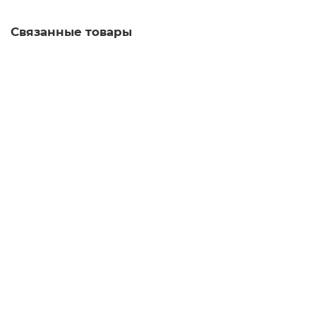
Связанные товары
Набор пуэров 6х20 гр.
чайный набор
7
Мало
4.8
40 отзывов
2 280 ₽
В корзину
Юн Чжень Гунтин, 2024 г.