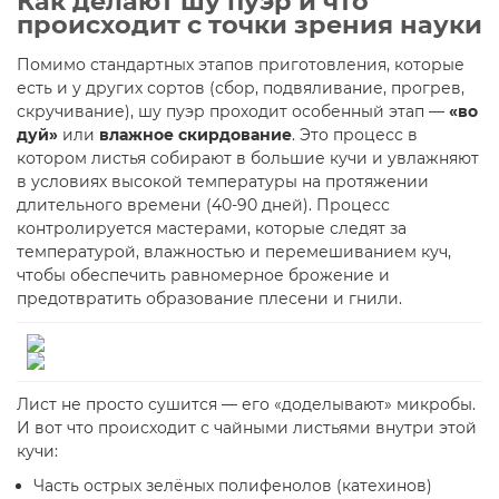
Как делают шу пуэр и что
происходит с точки зрения науки
Помимо стандартных этапов приготовления, которые
есть и у других сортов (сбор, подвяливание, прогрев,
скручивание), шу пуэр проходит особенный этап —
«во
дуй»
или
влажное скирдование
. Это процесс в
котором листья собирают в большие кучи и увлажняют
в условиях высокой температуры на протяжении
длительного времени (40-90 дней). Процесс
контролируется мастерами, которые следят за
температурой, влажностью и перемешиванием куч,
чтобы обеспечить равномерное брожение и
предотвратить образование плесени и гнили.
Лист не просто сушится — его «доделывают» микробы.
И вот что происходит с чайными листьями внутри этой
кучи:
Часть острых зелёных полифенолов (катехинов)