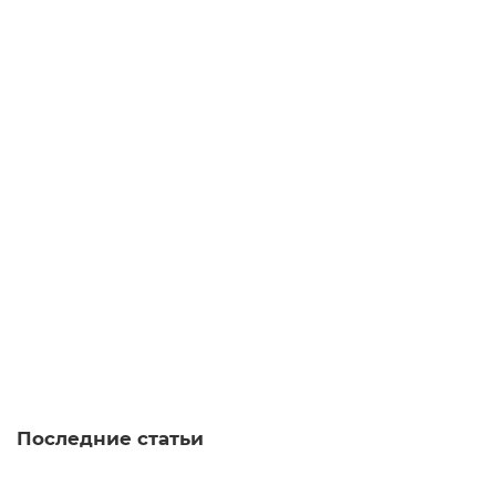
В корзину
Набор посуды Стартер Пак s124, фарфор, 6 предметов
набор
100
Много
4.2
6 отзывов
1 580 ₽
В корзину
Последние статьи