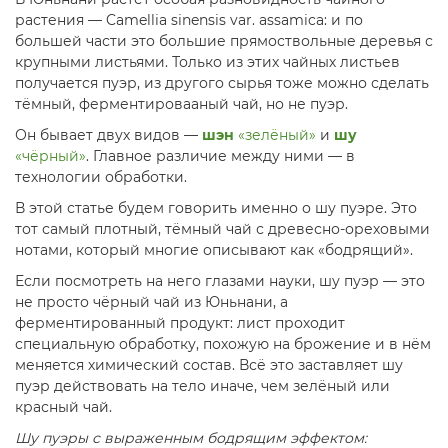
растения — Camellia sinensis var. assamica : и по
большей части это большие прямоствольные деревья с
крупными листьями. Только из этих чайных листьев
получается пуэр, из другого сырья тоже можно сделать
тёмный, ферментировааный чай, но не пуэр.​
Он бывает двух видов —
шэн
«зелёный»
и
шу
«чёрный»
. Главное различие между ними — в
технологии обработки.
В этой статье будем говорить именно о шу пуэре. Это
тот самый плотный, тёмный чай с древесно-ореховыми
нотами, который многие описывают как «бодрящий».
Если посмотреть на него глазами науки, шу пуэр — это
не просто чёрный чай из Юньнани, а
ферментированный продукт: лист проходит
специальную обработку, похожую на брожение и в нём
меняется химический состав. Всё это заставляет шу
пуэр действовать на тело иначе, чем зелёный или
красный чай.
Шу пуэры с выраженным бодрящим эффектом: