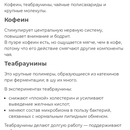
Кофеин, теабраунины, чайные полисахариды и
крупные молекулы.
Кофеин
Стимулирует центральную нервную систему,
повышает внимание и бодрит.​
В пуэре кофеин есть, но ощущается мягче, чем в кофе,
потому что его действие смягчают другие компоненты
чая.
Теабраунины
Это крупные полимеры, образующиеся из катехинов
при ферментации; в шу их много.​
В экспериментах теабраунины:
снижают «плохой» холестерин и усиливают
выведение желчных кислот;​
меняют состав микробиома в пользу бактерий,
связанных с нормальным липидным обменом.​
Теабраунины делают долгую работу — поддерживают