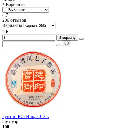
* Варианты:
4.7
236 отзывов
Варианты
5 ₽
В корзину
Гунтин Юй Инь, 2013 г.
шу пуэр
100