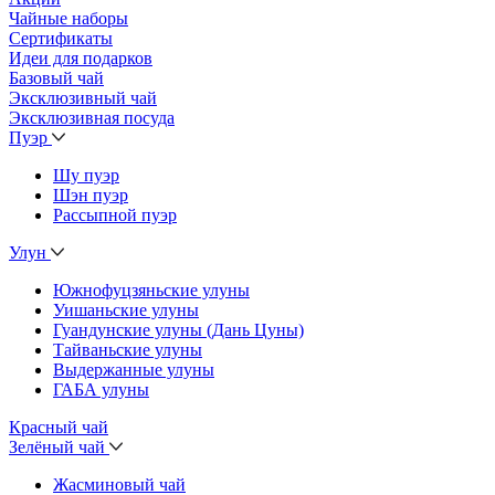
Чайные наборы
Сертификаты
Идеи для подарков
Базовый чай
Эксклюзивный чай
Эксклюзивная посуда
Пуэр
Шу пуэр
Шэн пуэр
Рассыпной пуэр
Улун
Южнофуцзяньские улуны
Уишаньские улуны
Гуандунские улуны (Дань Цуны)
Тайваньские улуны
Выдержанные улуны
ГАБА улуны
Красный чай
Зелёный чай
Жасминовый чай