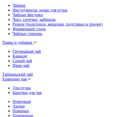
Чабани
Инструменты, ножи для пуэра
Чайные фигурки
Чахэ, ситечки, чайницы
Разное (полотенца, мешочки, подставки и прочее)
Фирменный стиль
Чайные стикеры
Травы и добавки
Гречишный чай
Каркаде
Синий чай
Иван-чай
Тайваньский чай
Хранение чая
Для пуэра
Баночки для чая
Новичкам
Акции
Новинки
Церемонии