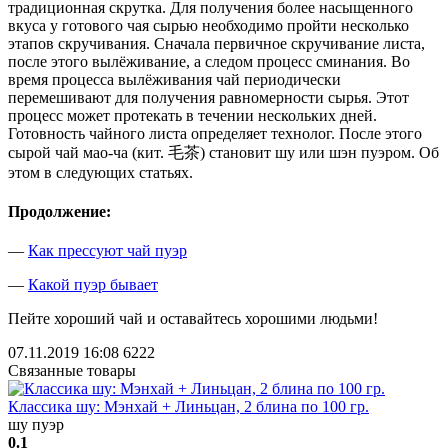
традиционная скрутка. Для получения более насыщенного
вкуса у готового чая сырью необходимо пройти несколько
этапов скручивания. Сначала первичное скручивание листа,
после этого вылёживание, а следом процесс сминания. Во
время процесса вылёживания чай периодически
перемешивают для получения равномерности сырья. Этот
процесс может протекать в течении нескольких дней.
Готовность чайного листа определяет технолог. После этого
сырой чай мао-ча (кит. 毛茶) становит шу или шэн пуэром. Об
этом в следующих статьях.
Продолжение:
—
Как прессуют чай пуэр
—
Какой пуэр бывает
Пейте хороший чай и оставайтесь хорошими людьми!
07.11.2019 16:08
6222
Связанные товары
Классика шу: Мэнхай + Линьцан, 2 блина по 100 гр.
шу пуэр
0.1