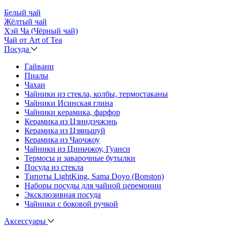
Белый чай
Жёлтый чай
Хэй Ча (Чёрный чай)
Чай от Art of Tea
Посуда
Гайвани
Пиалы
Чахаи
Чайники из стекла, колбы, термостаканы
Чайники Исинская глина
Чайники керамика, фарфор
Керамика из Цзиндэчжэнь
Керамика из Цзяньшуй
Керамика из Чаочжоу
Чайники из Циньчжоу, Гуанси
Термосы и заварочные бутылки
Посуда из стекла
Типоты LightKing, Sama Doyo (Bonston)
Наборы посуды для чайной церемонии
Эксклюзивная посуда
Чайники с боковой ручкой
Аксессуары