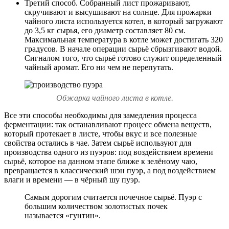
Третий способ. Собранный лист прожаривают,
скручивают и высушивают на солнце. Для прожарки
чайного листа используется котел, в который загружают
до 3,5 кг сырья, его диаметр составляет 80 см.
Максимальная температура в котле может достигать 320
градусов. В начале операции сырьё сбрызгивают водой.
Сигналом того, что сырьё готово служит определенный
чайный аромат. Его ни чем не перепутать.
Обжарка чайного листа в котле.
Все эти способы необходимы для замедления процесса
ферментации: так останавливают процесс обмена веществ,
который протекает в листе, чтобы вкус и все полезные
свойства остались в чае. Затем сырьё используют для
производства одного из пуэров: под воздействием времени
сырьё, которое на данном этапе ближе к зелёному чаю,
превращается в классический шэн пуэр, а под воздействием
влаги и времени — в чёрный шу пуэр.
Самым дорогим считается почечное сырьё. Пуэр с
большим количеством золотистых почек
называется «гунтин».