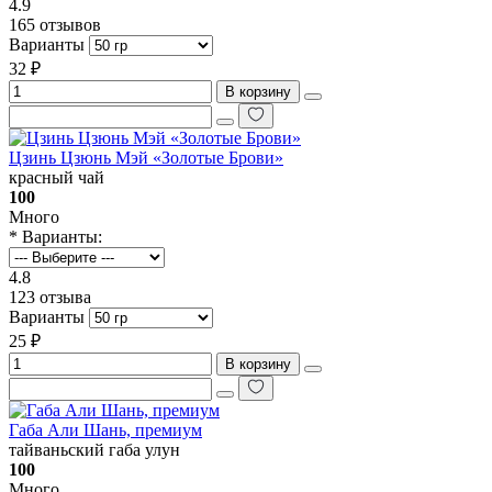
4.9
165 отзывов
Варианты
32 ₽
В корзину
Цзинь Цзюнь Мэй «Золотые Брови»
красный чай
100
Много
* Варианты:
4.8
123 отзыва
Варианты
25 ₽
В корзину
Габа Али Шань, премиум
тайваньский габа улун
100
Много