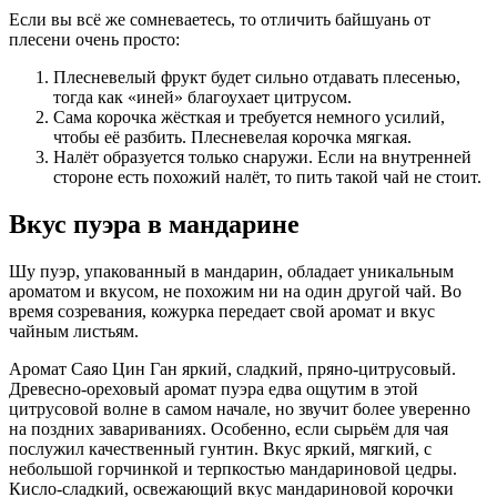
Если вы всё же сомневаетесь, то отличить байшуань от
плесени очень просто:
Плесневелый фрукт будет сильно отдавать плесенью,
тогда как «иней» благоухает цитрусом.
Сама корочка жёсткая и требуется немного усилий,
чтобы её разбить. Плесневелая корочка мягкая.
Налёт образуется только снаружи. Если на внутренней
стороне есть похожий налёт, то пить такой чай не стоит.
Вкус пуэра в мандарине
Шу пуэр, упакованный в мандарин, обладает уникальным
ароматом и вкусом, не похожим ни на один другой чай. Во
время созревания, кожурка передает свой аромат и вкус
чайным листьям.
Аромат Саяо Цин Ган яркий, сладкий, пряно-цитрусовый.
Древесно-ореховый аромат пуэра едва ощутим в этой
цитрусовой волне в самом начале, но звучит более уверенно
на поздних завариваниях. Особенно, если сырьём для чая
послужил качественный гунтин. Вкус яркий, мягкий, с
небольшой горчинкой и терпкостью мандариновой цедры.
Кисло-сладкий, освежающий вкус мандариновой корочки