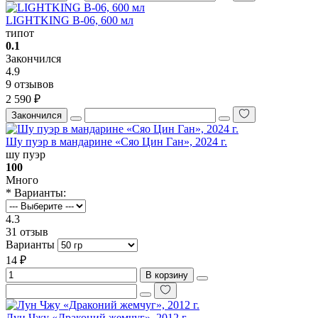
LIGHTKING B-06, 600 мл
типот
0.1
Закончился
4.9
9 отзывов
2 590 ₽
Закончился
Шу пуэр в мандарине «Сяо Цин Ган», 2024 г.
шу пуэр
100
Много
* Варианты:
4.3
31 отзыв
Варианты
14 ₽
В корзину
Лун Чжу «Драконий жемчуг», 2012 г.