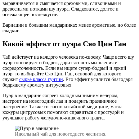
выравнивается и смягчается ореховыми, сливочными и
древесными нотками шу пуэра. Сладковатое, долгое и
освежающее послевкусие.
Вариации в большим мандаринках менее ароматные, но более
сладкие.
Какой эффект от пуэра Сяо Цин Ган
Чай действует на каждого человека по-своему. Чаще всего шу
пуэр тонизирует и бодрит, дарит ясность мышления и
сосредоточенность. Если вы ищете супер-бодрый и яркий
пуэр, то выбирайте Сяо Цин Ган, основой для которого
служит
сырьё класса гунтин
. Его эффект усилится благодаря
бодрящему аромату цитрусовых.
Пуэр в мандарине согреет холодным зимним вечером,
настроит на новогодний лад и подарить праздничное
настроение. Также согласно китайской медицине, масла
кожуры цитрусовых помогают справиться с простудой и
улучшают работу желудочно-кишечного тракта.
Идеальный чай для новогоднего чаепития.