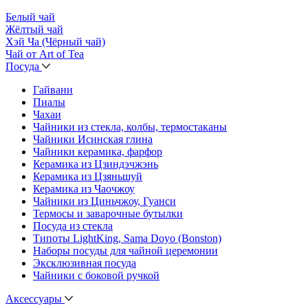
Белый чай
Жёлтый чай
Хэй Ча (Чёрный чай)
Чай от Art of Tea
Посуда
Гайвани
Пиалы
Чахаи
Чайники из стекла, колбы, термостаканы
Чайники Исинская глина
Чайники керамика, фарфор
Керамика из Цзиндэчжэнь
Керамика из Цзяньшуй
Керамика из Чаочжоу
Чайники из Циньчжоу, Гуанси
Термосы и заварочные бутылки
Посуда из стекла
Типоты LightKing, Sama Doyo (Bonston)
Наборы посуды для чайной церемонии
Эксклюзивная посуда
Чайники с боковой ручкой
Аксессуары