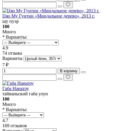
Цяо Му Гунтин «Миндальное дерево», 2013 г.
шу пуэр
100
Много
* Варианты:
4.9
74 отзыва
Варианты
7 ₽
В корзину
Габа Наньтоу
тайваньский габа улун
100
Много
* Варианты:
4.7
169 отзывов
Варианты