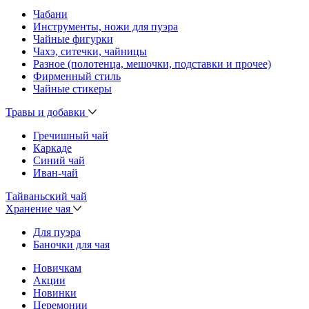
Чабани
Инструменты, ножи для пуэра
Чайные фигурки
Чахэ, ситечки, чайницы
Разное (полотенца, мешочки, подставки и прочее)
Фирменный стиль
Чайные стикеры
Травы и добавки
Гречишный чай
Каркаде
Синий чай
Иван-чай
Тайваньский чай
Хранение чая
Для пуэра
Баночки для чая
Новичкам
Акции
Новинки
Церемонии