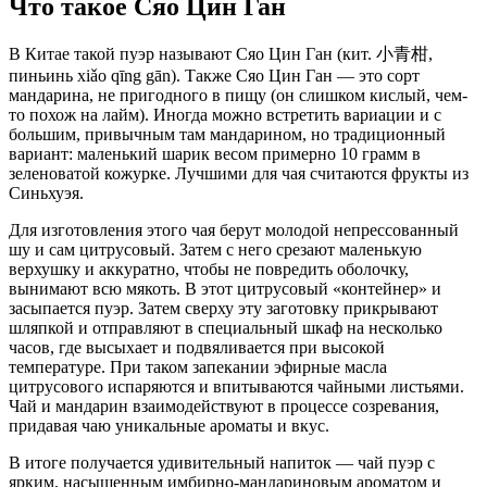
Что такое Сяо Цин Ган
В Китае такой пуэр называют Сяо Цин Ган (кит. 小青柑,
пиньинь xiǎo qīng gān). Также Сяо Цин Ган — это сорт
мандарина, не пригодного в пищу (он слишком кислый, чем-
то похож на лайм). Иногда можно встретить вариации и с
большим, привычным там мандарином, но традиционный
вариант: маленький шарик весом примерно 10 грамм в
зеленоватой кожурке. Лучшими для чая считаются фрукты из
Синьхуэя.
Для изготовления этого чая берут молодой непрессованный
шу и сам цитрусовый. Затем с него срезают маленькую
верхушку и аккуратно, чтобы не повредить оболочку,
вынимают всю мякоть. В этот цитрусовый «контейнер» и
засыпается пуэр. Затем сверху эту заготовку прикрывают
шляпкой и отправляют в специальный шкаф на несколько
часов, где высыхает и подвяливается при высокой
температуре. При таком запекании эфирные масла
цитрусового испаряются и впитываются чайными листьями.
Чай и мандарин взаимодействуют в процессе созревания,
придавая чаю уникальные ароматы и вкус.
В итоге получается удивительный напиток — чай пуэр с
ярким, насыщенным имбирно-мандариновым ароматом и