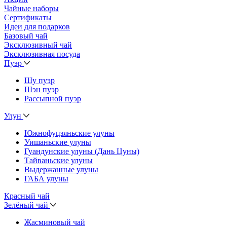
Чайные наборы
Сертификаты
Идеи для подарков
Базовый чай
Эксклюзивный чай
Эксклюзивная посуда
Пуэр
Шу пуэр
Шэн пуэр
Рассыпной пуэр
Улун
Южнофуцзяньские улуны
Уишаньские улуны
Гуандунские улуны (Дань Цуны)
Тайваньские улуны
Выдержанные улуны
ГАБА улуны
Красный чай
Зелёный чай
Жасминовый чай