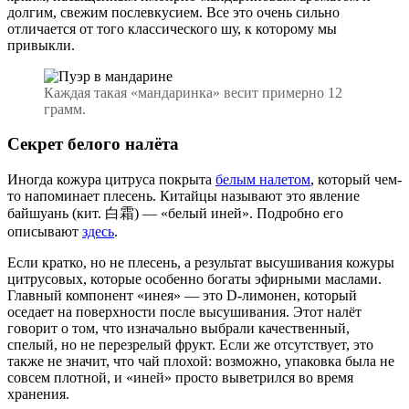
долгим, свежим послевкусием. Все это очень сильно
отличается от того классического шу, к которому мы
привыкли.
Каждая такая «мандаринка» весит примерно 12
грамм.
Секрет белого налёта
Иногда кожура цитруса покрыта
белым налетом
, который чем-
то напоминает плесень. Китайцы называют это явление
байшуань (кит. 白霜) — «белый иней». Подробно его
описывают
здесь
.
Если кратко, но не плесень, а результат высушивания кожуры
цитрусовых, которые особенно богаты эфирными маслами.
Главный компонент «инея» — это D-лимонен, который
оседает на поверхности после высушивания. Этот налёт
говорит о том, что изначально выбрали качественный,
спелый, но не перезрелый фрукт. Если же отсутствует, это
также не значит, что чай плохой: возможно, упаковка была не
совсем плотной, и «иней» просто выветрился во время
хранения.