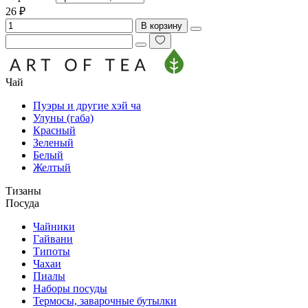
26 ₽
В корзину
Чай
Пуэры и другие хэй ча
Улуны (габа)
Красный
Зеленый
Белый
Желтый
Тизаны
Посуда
Чайники
Гайвани
Типоты
Чахаи
Пиалы
Наборы посуды
Термосы, заварочные бутылки