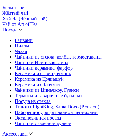
Белый чай
Жёлтый чай
Хэй Ча (Чёрный чай)
Чай от Art of Tea
Посуда
Гайвани
Пиалы
Чахаи
Чайники из стекла, колбы, термостаканы
Чайники Исинская глина
Чайники керамика, фарфор
Керамика из Цзиндэчжэнь
Керамика из Цзяньшуй
Керамика из Чаочжоу
Чайники из Циньчжоу, Гуанси
Термосы и заварочные бутылки
Посуда из стекла
Типоты LightKing, Sama Doyo (Bonston)
Наборы посуды для чайной церемонии
Эксклюзивная посуда
Чайники с боковой ручкой
Аксессуары