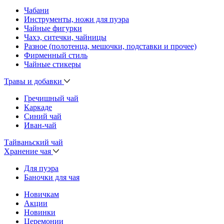
Чабани
Инструменты, ножи для пуэра
Чайные фигурки
Чахэ, ситечки, чайницы
Разное (полотенца, мешочки, подставки и прочее)
Фирменный стиль
Чайные стикеры
Травы и добавки
Гречишный чай
Каркаде
Синий чай
Иван-чай
Тайваньский чай
Хранение чая
Для пуэра
Баночки для чая
Новичкам
Акции
Новинки
Церемонии