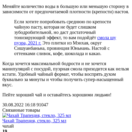
Меняйте количество воды в большую или меньшую сторону в
зависимости от предпочитаемой плотности (крепости) настоя.
Если хотите попробовать среднюю по крепости
чайную пасту, которая не будет слишком
зубодробительной, но даст достаточный
тонизирующий эффект, то вам подойдёт
смола шу
пуэра, 2021 г.
Это плитки из Мэнхая, округ
Сишуанбаньна, провинция Юньнань. Настой с
оттенками сливок, кофе, шоколада и какао.
Когда хочется макcимальной бодрости и не хочется
манипуляций с посудой, пуэрная смола приходится как нельзя
кстати. Удобный чайный формат, чтобы воспрять духом
буквально за минуты и чтобы получить супер-насыщенный
вкус.
Пейте хороший чай и оставайтесь хорошими людьми!
30.08.2022 16:18
91047
Связанные товары
Чахай Трапеция, стекло, 325 мл
чахай
19