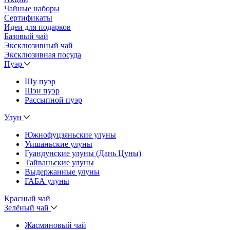
Чайные наборы
Сертификаты
Идеи для подарков
Базовый чай
Эксклюзивный чай
Эксклюзивная посуда
Пуэр
Шу пуэр
Шэн пуэр
Рассыпной пуэр
Улун
Южнофуцзяньские улуны
Уишаньские улуны
Гуандунские улуны (Дань Цуны)
Тайваньские улуны
Выдержанные улуны
ГАБА улуны
Красный чай
Зелёный чай
Жасминовый чай