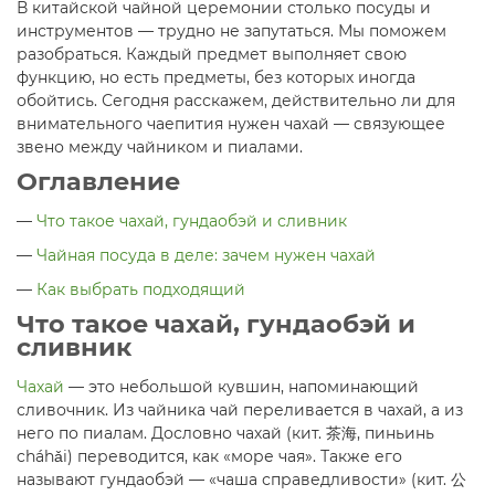
В китайской чайной церемонии столько посуды и
инструментов — трудно не запутаться. Мы поможем
разобраться. Каждый предмет выполняет свою
функцию, но есть предметы, без которых иногда
обойтись. Сегодня расскажем, действительно ли для
внимательного чаепития нужен чахай — связующее
звено между чайником и пиалами.
Оглавление
—
Что такое чахай, гундаобэй и сливник
—
Чайная посуда в деле: зачем нужен чахай
—
Как выбрать подходящий
Что такое чахай, гундаобэй и
сливник
Чахай
— это небольшой кувшин, напоминающий
сливочник. Из чайника чай переливается в чахай, а из
него по пиалам. Дословно чахай (кит. 茶海, пиньинь
cháhǎi) переводится, как «море чая». Также его
называют гундаобэй — «чаша справедливости» (кит. 公