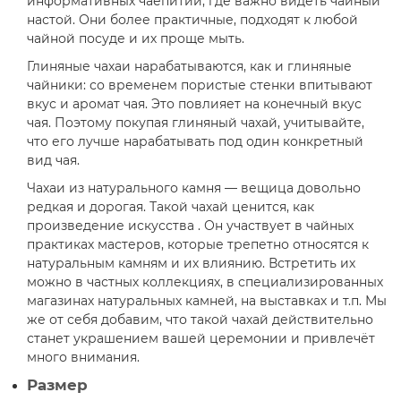
информативных чаепитий, где важно видеть чайный
настой. Они более практичные, подходят к любой
чайной посуде и их проще мыть.
Глиняные чахаи нарабатываются, как и глиняные
чайники: со временем пористые стенки впитывают
вкус и аромат чая. Это повлияет на конечный вкус
чая. Поэтому покупая глиняный чахай, учитывайте,
что его лучше нарабатывать под один конкретный
вид чая.
Чахаи из натурального камня — вещица довольно
редкая и дорогая. Такой чахай ценится, как
произведение искусства . Он участвует в чайных
практиках мастеров, которые трепетно относятся к
натуральным камням и их влиянию. Встретить их
можно в частных коллекциях, в специализированных
магазинах натуральных камней, на выставках и т.п. Мы
же от себя добавим, что такой чахай действительно
станет украшением вашей церемонии и привлечёт
много внимания.
Размер