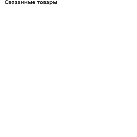
Связанные товары
Аньцзи Бай Ча «Нефритовые Иглы»
зеленый чай
100
Много
4.9
30 отзывов
Варианты
40 ₽
В корзину