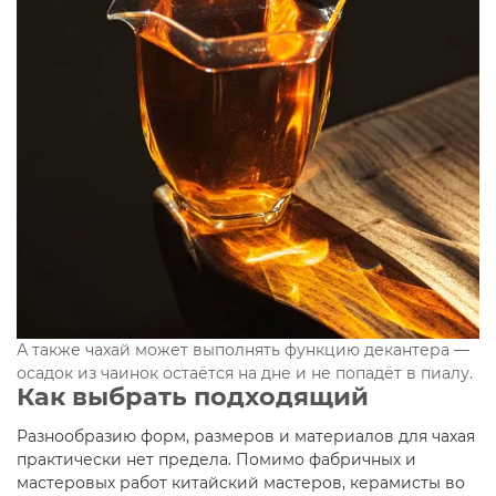
А также чахай может выполнять функцию декантера —
осадок из чаинок остаётся на дне и не попадёт в пиалу.
Как выбрать подходящий
Разнообразию форм, размеров и материалов для чахая
практически нет предела. Помимо фабричных и
мастеровых работ китайский мастеров, керамисты во