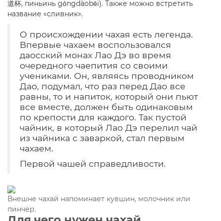
道杯, пиньинь gōngdàobēi). Также можно встретить
название «сливник».
О происхождении чахая есть легенда.
Впервые чахаем воспользовался
даосский монах Лао Дэ во время
очередного чаепития со своими
учениками. Он, являясь проводником
Дао, подумал, что раз перед Дао все
равны, то и напиток, который они пьют
все вместе, должен быть одинаковым
по крепости для каждого. Так пустой
чайник, в который Лао Дэ перелил чай
из чайника с заваркой, стал первым
чахаем.
Первой чашей справедливости.
Внешне чахай напоминает кувшин, молочник или
пинчер.
Для чего нужен чахай