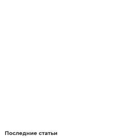
4 180 ₽
Закончился
Пиала Луговые цветы 984, 70 мл
пиала
0.1
Закончился
5.0
2 отзыва
1 580 ₽
Закончился
Последние статьи