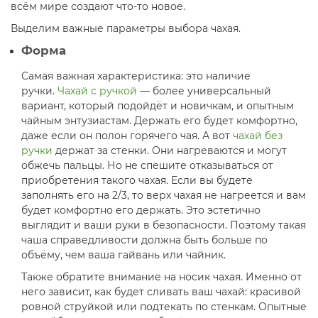
всём мире создают что-то новое.
Выделим важные параметры выбора чахая.
Форма
Самая важная характеристика: это наличие
ручки.
Чахай с ручкой
— более универсальный
вариант, который подойдёт и новичкам, и опытным
чайным энтузиастам. Держать его будет комфортно,
даже если он полон горячего чая. А вот
чахай без
ручки
держат за стенки. Они нагреваются и могут
обжечь пальцы. Но не спешите отказываться от
приобретения такого чахая. Если вы будете
заполнять его на 2/3, то верх чахая не нагреется и вам
будет комфортно его держать. Это эстетично
выглядит и ваши руки в безопасности. Поэтому такая
чаша справедливости должна быть больше по
объёму, чем ваша гайвань или чайник.
Также обратите внимание на носик чахая. Именно от
него зависит, как будет сливать ваш чахай: красивой
ровной струйкой или подтекать по стенкам. Опытные