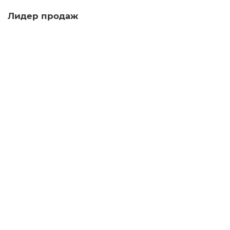
Лидер продаж
Юн Чжень Гунтин, 2024 г.
шу пуэр
100
Много
4.7
236 отзывов