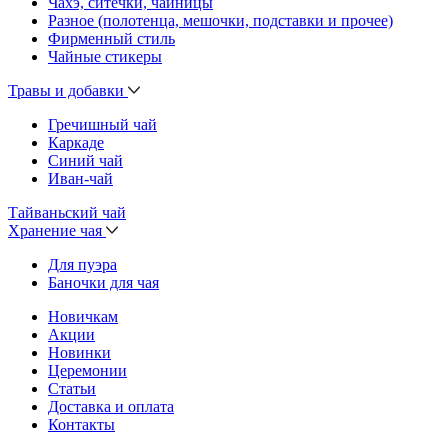
Чахэ, ситечки, чайницы
Разное (полотенца, мешочки, подставки и прочее)
Фирменный стиль
Чайные стикеры
Травы и добавки
Гречишный чай
Каркаде
Синий чай
Иван-чай
Тайваньский чай
Хранение чая
Для пуэра
Баночки для чая
Новичкам
Акции
Новинки
Церемонии
Статьи
Доставка и оплата
Контакты