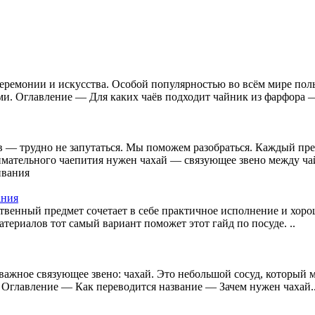
ремонии и искусства. Особой популярностью во всём мире польз
и. Оглавление — Для каких чаёв подходит чайник из фарфора —
 — трудно не запутаться. Мы поможем разобраться. Каждый пре
имательного чаепития нужен чахай — связующее звено между чай
ания
ственный предмет сочетает в себе практичное исполнение и хоро
атериалов тот самый вариант поможет этот гайд по посуде. ..
ажное связующее звено: чахай. Это небольшой сосуд, который м
. Оглавление — Как переводится название — Зачем нужен чахай.