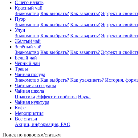
С чего начать
Красный чай
Знакомство
Как выбрать?
Как заварить?
Эффект и свойст
Пуэр
Знакомство
Как выбрать?
Как заварить?
Эффект и свойст
Улун
Знакомство
Как выбрать?
Как заварить?
Эффект и свойст
Жёлтый чай
Зелёный чай
Знакомство
Как выбрать?
Как заварить?
Эффект и свойст
Белый чай
Чёрный чай
Травы
Чайная посуда
Знакомство
Как выбрать?
Как ухаживать?
История, форм
Чайные аксессуары
Чайная школа
Практика
Эффект и свойства
Наука
Чайная культура
Кофе
Мероприятия
Все статьи
Акции, информация, FAQ
Поиск по новостям/статьям