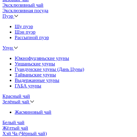
Эксклюзивный чай
Эксклюзивная посуда
Пуэр
Шу пуэр
Шэн пуэр
Рассыпной пуэр
Улун
Южнофуцзяньские улуны
Уишаньские улуны
Гуандунские улуны (Дань Цуны)
Тайваньские улуны
Выдержанные улуны
ГАБА улуны
Красный чай
Зелёный чай
Жасминовый чай
Белый чай
Жёлтый чай
Хэй Ча (Чёрный чай)