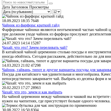
Дата
Заголовок
Просмотры
18.09.2023 18:35
7648
Чайник из фарфора: краткий гайд
Фарфоровые чайники являются неотъемлемой частью чайной це
при должном уходе чайник из фарфора прослужит десятилетиям
24.07.2023 14:14
15287
Чахай: что это? Зачем переливать чай?
В китайской чайной церемонии столько посуды и инструментов
иногда обойтись. Сегодня расскажем, действительно ли для вн
14.03.2023 21:02
47298
Чайник, гайвань, типот и другие варианты посуды для заварив
Посуда для китайского чая удивительная и многообразна. Каче
непосредственно завариваете чай. Выбрать из десятка форм и м
20.02.2023 17:27
28963
Чахай: что это, зачем и как выбрать
На чайной церемонии между чайником и чашкой вы встретите в
нужен на чаепитиях, где присутствует больше одного человека
30.08.2022 16:50
8304