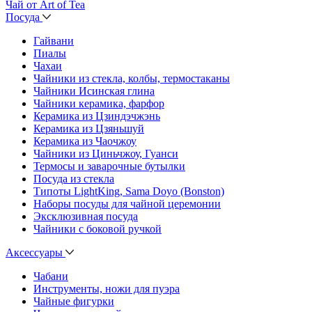
Чай от Art of Tea
Посуда
Гайвани
Пиалы
Чахаи
Чайники из стекла, колбы, термостаканы
Чайники Исинская глина
Чайники керамика, фарфор
Керамика из Цзиндэчжэнь
Керамика из Цзяньшуй
Керамика из Чаочжоу
Чайники из Циньчжоу, Гуанси
Термосы и заварочные бутылки
Посуда из стекла
Типоты LightKing, Sama Doyo (Bonston)
Наборы посуды для чайной церемонии
Эксклюзивная посуда
Чайники с боковой ручкой
Аксессуары
Чабани
Инструменты, ножи для пуэра
Чайные фигурки