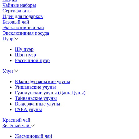
Чайные наборы
Сертификаты
Идеи для подарков
Базовый чай
Эксклюзивный чай
Эксклюзивная посуда
Пуэр
Шу пуэр
Шэн пуэр
Рассыпной пуэр
Улун
Южнофуцзяньские улуны
Уишаньские улуны
Гуандунские улуны (Дань Цуны)
Тайваньские улуны
Выдержанные улуны
ГАБА улуны
Красный чай
Зелёный чай
Жасминовый чай