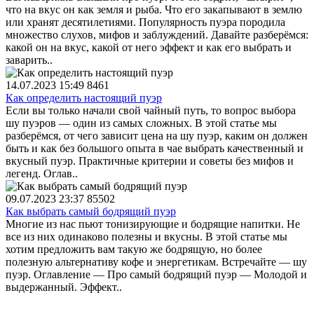
что на вкус он как земля и рыба. Что его закапывают в землю
или хранят десятилетиями. Популярность пуэра породила
множество слухов, мифов и заблуждений. Давайте разберёмся:
какой он на вкус, какой от него эффект и как его выбрать и
заварить..
14.07.2023 15:49
8461
Как определить настоящий пуэр
Если вы только начали свой чайный путь, то вопрос выбора
шу пуэров — один из самых сложных. В этой статье мы
разберёмся, от чего зависит цена на шу пуэр, каким он должен
быть и как без большого опыта в чае выбрать качественный и
вкусный пуэр. Практичные критерии и советы без мифов и
легенд. Оглав..
09.07.2023 23:37
85502
Как выбрать самый бодрящий пуэр
Многие из нас пьют тонизирующие и бодрящие напитки. Не
все из них одинаково полезны и вкусны. В этой статье мы
хотим предложить вам такую же бодрящую, но более
полезную альтернативу кофе и энергетикам. Встречайте — шу
пуэр. Оглавление — Про самый бодрящий пуэр — Молодой и
выдержанный. Эффект..