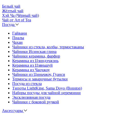
Белый чай
Жёлтый чай
Хэй Ча (Чёрный чай)
Чай от Art of Tea
Посуда
Гайвани
Пиалы
Чахаи
Чайники из стекла, колбы, термостаканы
Чайники Исинская глина
Чайники керамика, фарфор
Керамика из Цзиндэчжэнь
Керамика из Цзяньшуй
Керамика из Чаочжоу
Чайники из Циньчжоу, Гуанси
Термосы и заварочные бутылки
Посуда из стекла
Типоты LightKing, Sama Doyo (Bonston)
Наборы посуды для чайной церемонии
Эксклюзивная посуда
Чайники с боковой ручкой
Аксессуары