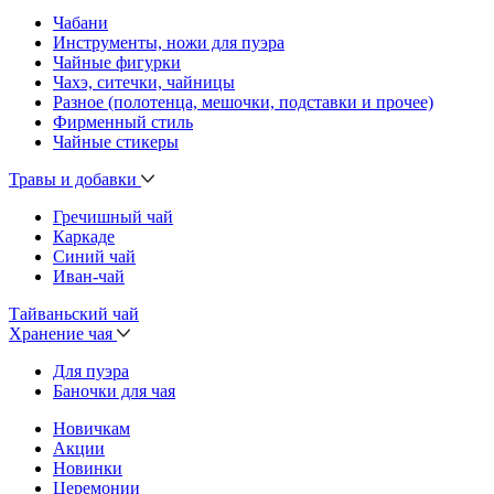
Чабани
Инструменты, ножи для пуэра
Чайные фигурки
Чахэ, ситечки, чайницы
Разное (полотенца, мешочки, подставки и прочее)
Фирменный стиль
Чайные стикеры
Травы и добавки
Гречишный чай
Каркаде
Синий чай
Иван-чай
Тайваньский чай
Хранение чая
Для пуэра
Баночки для чая
Новичкам
Акции
Новинки
Церемонии