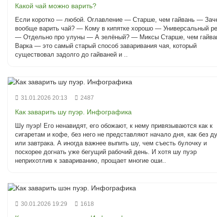
Какой чай можно варить?
Если коротко — любой. Оглавление — Старше, чем гайвань — Зач
вообще варить чай? — Кому в кипятке хорошо — Универсальный р
— Отдельно про улуны — А зелёный? — Миксы Старше, чем гайва
Варка — это самый старый способ заваривания чая, который
существовал задолго до гайваней и ..
31.01.2026 20:13
2487
Как заварить шу пуэр. Инфографика
Шу пуэр! Его ненавидят, его обожают, к нему привязываются как к
сигаретам и кофе, без него не представляют начало дня, как без д
или завтрака. А иногда важнее выпить шу, чем съесть булочку и
поскорее догнать уже бегущий рабочий день. И хотя шу пуэр
неприхотлив к завариванию, прощает многие оши..
30.01.2026 19:29
1618