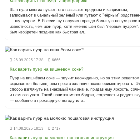
Как заварить шэн пуэр. Инфографика
Шэн пуэр многих пугает: его называют вредным и капризным,
записывают в банальный зелёный или путают с “чёрным” родствен
— шу пуэром. В России шу получил гораздо большую популярност
известность, чем шэн пуэр, хотя именно шэн был “первым пуэром”.
был изобретен позднее как быстрая ал..
26.09.2025 17:38
6666
Как варить пуэр на вишнёвом соке?
Пуэр на вишнёвом соке — звучит неожиданно, но за этим рецептом
скрывается больше, чем просто желание поэкспериментировать. Э
способ взглянуть на знакомый чай иначе, придав ему яркость, сочн
и немного уюта. Такой напиток мягко бодрит, согревает и радует вк
— особенно в прохладную погоду или..
14.08.2025 18:13
2717
Как варить пуэр на молоке: пошаговая инструкция