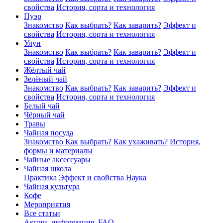
свойства
История, сорта и технология
Пуэр
Знакомство
Как выбрать?
Как заварить?
Эффект и
свойства
История, сорта и технология
Улун
Знакомство
Как выбрать?
Как заварить?
Эффект и
свойства
История, сорта и технология
Жёлтый чай
Зелёный чай
Знакомство
Как выбрать?
Как заварить?
Эффект и
свойства
История, сорта и технология
Белый чай
Чёрный чай
Травы
Чайная посуда
Знакомство
Как выбрать?
Как ухаживать?
История,
формы и материалы
Чайные аксессуары
Чайная школа
Практика
Эффект и свойства
Наука
Чайная культура
Кофе
Мероприятия
Все статьи
Акции, информация, FAQ