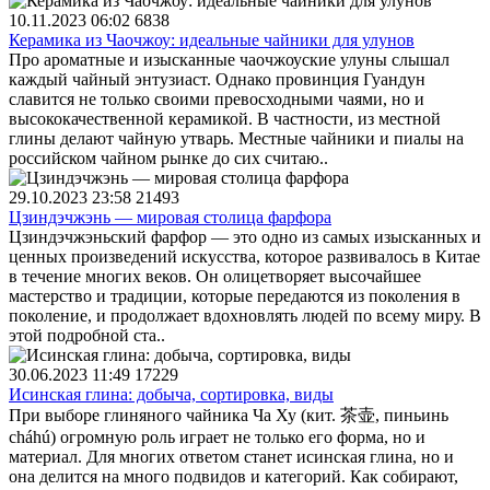
10.11.2023 06:02
6838
Керамика из Чаочжоу: идеальные чайники для улунов
Про ароматные и изысканные чаочжоуские улуны слышал
каждый чайный энтузиаст. Однако провинция Гуандун
славится не только своими превосходными чаями, но и
высококачественной керамикой. В частности, из местной
глины делают чайную утварь. Местные чайники и пиалы на
российском чайном рынке до сих считаю..
29.10.2023 23:58
21493
Цзиндэчжэнь — мировая столица фарфора
Цзиндэчжэньский фарфор — это одно из самых изысканных и
ценных произведений искусства, которое развивалось в Китае
в течение многих веков. Он олицетворяет высочайшее
мастерство и традиции, которые передаются из поколения в
поколение, и продолжает вдохновлять людей по всему миру. В
этой подробной ста..
30.06.2023 11:49
17229
Исинская глина: добыча, сортировка, виды
При выборе глиняного чайника Ча Ху (кит. 茶壶, пиньинь
cháhú) огромную роль играет не только его форма, но и
материал. Для многих ответом станет исинская глина, но и
она делится на много подвидов и категорий. Как собирают,