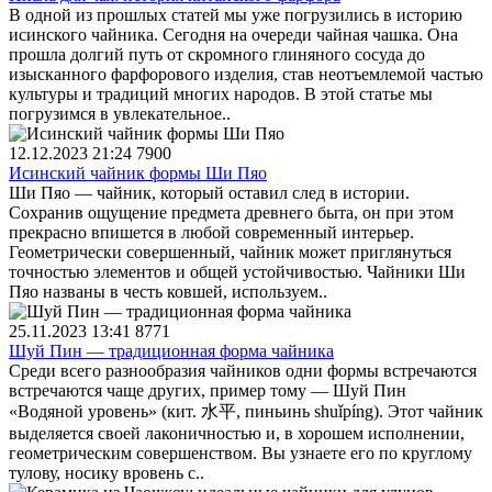
В одной из прошлых статей мы уже погрузились в историю
исинского чайника. Сегодня на очереди чайная чашка. Она
прошла долгий путь от скромного глиняного сосуда до
изысканного фарфорового изделия, став неотъемлемой частью
культуры и традиций многих народов. В этой статье мы
погрузимся в увлекательное..
12.12.2023 21:24
7900
Исинский чайник формы Ши Пяо
Ши Пяо — чайник, который оставил след в истории.
Сохранив ощущение предмета древнего быта, он при этом
прекрасно впишется в любой современный интерьер.
Геометрически совершенный, чайник может приглянуться
точностью элементов и общей устойчивостью. Чайники Ши
Пяо названы в честь ковшей, используем..
25.11.2023 13:41
8771
Шуй Пин — традиционная форма чайника
Среди всего разнообразия чайников одни формы встречаются
встречаются чаще других, пример тому — Шуй Пин
«Водяной уровень» (кит. 水平, пиньинь shuǐpíng). Этот чайник
выделяется своей лаконичностью и, в хорошем исполнении,
геометрическим совершенством. Вы узнаете его по круглому
тулову, носику вровень с..