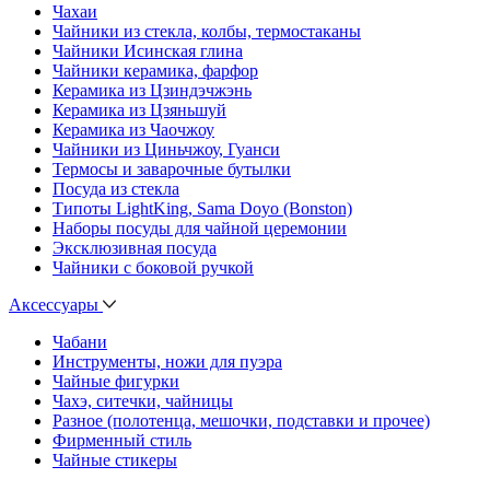
Чахаи
Чайники из стекла, колбы, термостаканы
Чайники Исинская глина
Чайники керамика, фарфор
Керамика из Цзиндэчжэнь
Керамика из Цзяньшуй
Керамика из Чаочжоу
Чайники из Циньчжоу, Гуанси
Термосы и заварочные бутылки
Посуда из стекла
Типоты LightKing, Sama Doyo (Bonston)
Наборы посуды для чайной церемонии
Эксклюзивная посуда
Чайники с боковой ручкой
Аксессуары
Чабани
Инструменты, ножи для пуэра
Чайные фигурки
Чахэ, ситечки, чайницы
Разное (полотенца, мешочки, подставки и прочее)
Фирменный стиль
Чайные стикеры