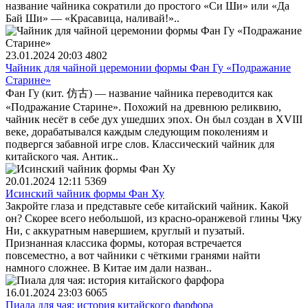
название чайника сократили до простого «Си Ши» или «Да
Бай Ши» — «Красавица, наливай!»..
23.01.2024 20:03
4802
Чайник для чайной церемонии формы Фан Гу «Подражание
Старине»
Фан Гу (кит. 仿古) — название чайника переводится как
«Подражание Старине». Похожий на древнюю реликвию,
чайник несёт в себе дух ушедших эпох. Он был создан в XVIII
веке, дорабатывался каждым следующим поколениям и
подвергся забавной игре слов. Классический чайник для
китайского чая. Антик..
20.01.2024 12:11
5369
Исинский чайник формы Фан Ху
Закройте глаза и представьте себе китайский чайник. Какой
он? Скорее всего небольшой, из красно-оранжевой глины Чжу
Ни, с аккуратным навершием, круглый и пузатый.
Признанная классика формы, которая встречается
повсеместно, а вот чайники с чёткими гранями найти
намного сложнее. В Китае им дали назван..
16.01.2024 23:03
6065
Пиала для чая: история китайского фарфора