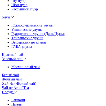
Шу пуэр
Шэн пуэр
Рассыпной пуэр
Улун
Южнофуцзяньские улуны
Уишаньские улуны
Гуандунские улуны (Дань Цуны)
Тайваньские улуны
Выдержанные улуны
ГАБА улуны
Красный чай
Зелёный чай
Жасминовый чай
Белый чай
Жёлтый чай
Хэй Ча (Чёрный чай)
Чай от Art of Tea
Посуда
Гайвани
Пиалы