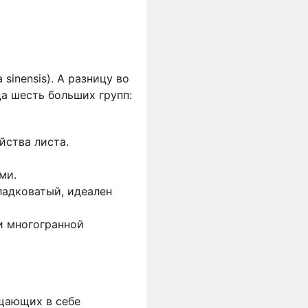
sinensis). А разницу во
а шесть больших групп:
ства листа.
ми.
адковатый, идеален
и многогранной
щающих в себе