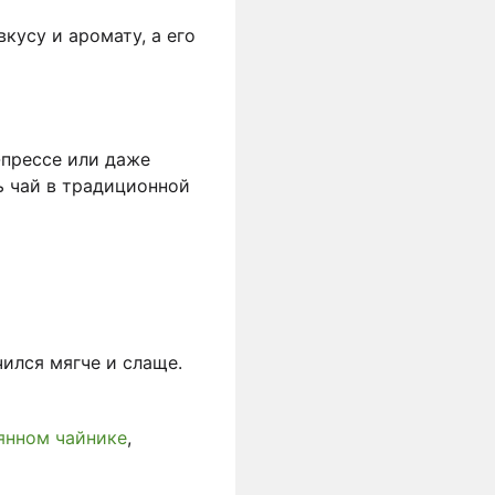
вкусу и аромату, а его
-прессе или даже
ь чай в традиционной
чился мягче и слаще.
янном чайнике
,