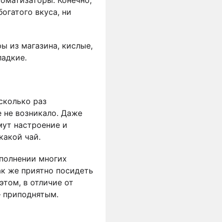
богатого вкуса, ни
ы из магазина, кислые,
ладкие.
сколько раз
 не возникало. Даже
мут настроение и
какой чай.
ыполнении многих
ак же приятно посидеть
том, в отличие от
— приподнятым.