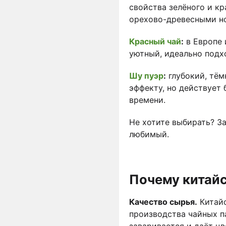
свойства зелёного и кр
орехово-древесными н
Красный чай
:
в Европе 
уютный, идеально подх
Шу пуэр
:
глубокий, тём
эффекту, но действует
времени.
Не хотите выбирать? З
любимый.
Почему китайс
Качество сырья.
Китайс
производства чайных п
заваривается и даёт цв