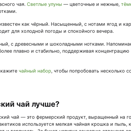
асного чая.
Светлые улуны
— цветочные и нежные,
тём
отками.
известен как чёрный. Насыщенный, с нотами ягод и к
одит для холодной погоды и спокойного вечера.
ный, с древесными и шоколадными нотками. Напоминает
 более плавно и стабильно, поддерживая концентрацию
акажите
чайный набор
, чтобы попробовать несколько с
кий чай лучше?
кий чай — это фермерский продукт, выращенный на го
акетиков используется мелкая чайная крошка и пыль, 
ет и терпкость. За букет напитка зачастую отвечают а