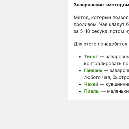
Заваривание «методом
Метод, который позволя
проливом. Чая кладут б
за 5–10 секунд, потом 
Для этого понадобится 
Типот
— заварочный
контролировать пр
Гайвань
— заварочн
любого чая, быстро
Чахай
— кувшинчик,
Пиалы
— маленькие