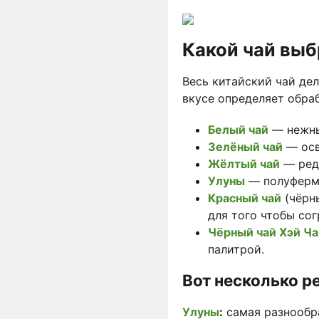
Какой чай выб
Весь китайский чай дел
вкусе определяет обра
Белый чай
— нежны
Зелёный чай
— осв
Жёлтый чай
— редк
Улуны
— полуферме
Красный чай
(чёрн
для того чтобы сог
Чёрный чай Хэй Ча
палитрой.
Вот несколько р
Улуны
:
самая разнообра