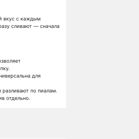
ый вкус с каждым
сразу сливают — сначала
озволяет
пку.
ниверсальна для
м разливают по пиалам.
в отдельно.
я