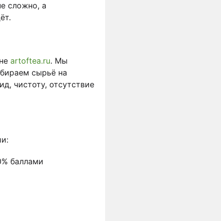
е сложно, а
дёт.
не
artoftea.ru
. Мы
тбираем сырьё на
ид, чистоту, отсутствие
и:
50% баллами