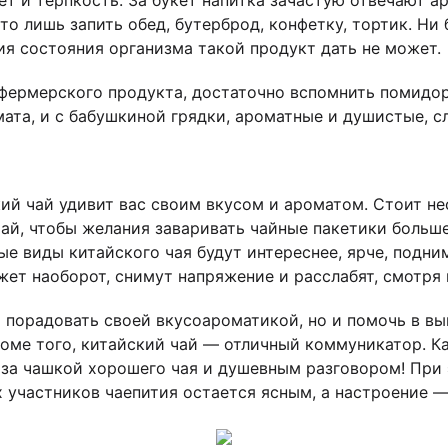
то лишь запить обед, бутерброд, конфетку, тортик. Ни 
ия состояния организма такой продукт дать не может.
 фермерского продукта, достаточно вспомнить помидор
мата, и с бабушкиной грядки, ароматные и душистые, с
ий чай удивит вас своим вкусом и ароматом. Стоит не
ай, чтобы желания заваривать чайные пакетики больше
е виды китайского чая будут интереснее, ярче, подни
жет наоборот, снимут напряжение и расслабят, смотря 
о порадовать своей вкусоароматикой, но и помочь в в
роме того, китайский чай — отличный коммуникатор. К
 за чашкой хорошего чая и душевным разговором! При э
х участников чаепития остается ясным, а настроение 