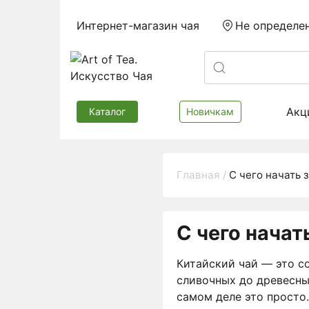
Интернет-магазин чая
Не определе
Акц
Каталог
Новичкам
Главная
С чего начать 
С чего начат
Китайский чай — это со
сливочных до древесны
самом деле это просто.