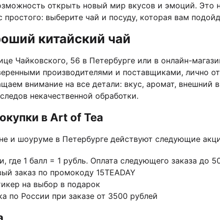
озможность открыть новый мир вкусов и эмоций. Это н
с простого: выберите чай и посуду, которая вам подой
роший китайский чай
це Чайковского, 56 в Петербурге или в онлайн-магази
веренными производителями и поставщиками, лично о
ащаем внимание на все детали: вкус, аромат, внешний в
 следов некачественной обработки.
купки в Art of Tea
не и шоуруме в Петербурге действуют следующие акци
, где 1 балл = 1 рубль. Оплата следующего заказа до 
вый заказ по промокоду 15TEADAY
тикер на выбор в подарок
а по России при заказе от 3500 рублей
а