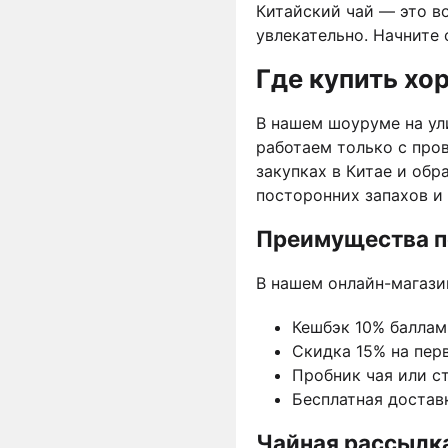
Китайский чай — это в
увлекательно. Начните 
Где купить хо
В нашем шоуруме на ули
работаем только с про
закупках в Китае и обр
посторонних запахов и
Преимущества по
В нашем онлайн-магази
Кешбэк 10% баллами
Скидка 15% на пер
Пробник чая или с
Бесплатная доставк
Чайная рассылк