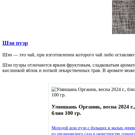
Шэн пуэр
Шэн — это чай, при изготовлении которого чай либо оставляют 
Шэн пуэры отличаются ярким фруктовым, сладковатым аромато
кислинкой яблок и ноткой лекарственных трав. В аромате можн
Уляншань Органик, весна 2024 г.
блин 100 гр.
Молодой шэн пуэр с больших и малых дерев
из органического сада в окрестностях горног