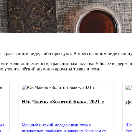
в рассыпном виде, либо прессуют. В прессованном виде шэн пуэр
м и медово-цветочным, травянистым вкусом. У более выдержан
о уловить лёгкий дымок и ароматы травы и леса.
Юн Чжень «Золотой Бык», 2021 г.
Да
,
ьев
Мощный и яркий молодой шэн пуэр с
Шэн
о
интересным профилем и хорошим балансом от
фор