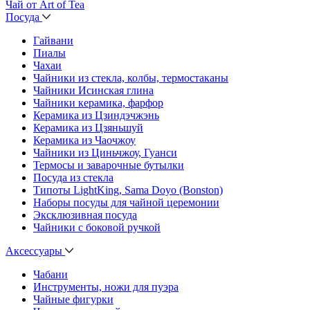
Чай от Art of Tea
Посуда
Гайвани
Пиалы
Чахаи
Чайники из стекла, колбы, термостаканы
Чайники Исинская глина
Чайники керамика, фарфор
Керамика из Цзиндэчжэнь
Керамика из Цзяньшуй
Керамика из Чаочжоу
Чайники из Циньчжоу, Гуанси
Термосы и заварочные бутылки
Посуда из стекла
Типоты LightKing, Sama Doyo (Bonston)
Наборы посуды для чайной церемонии
Эксклюзивная посуда
Чайники с боковой ручкой
Аксессуары
Чабани
Инструменты, ножи для пуэра
Чайные фигурки