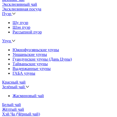
Эксклюзивный чай
Эксклюзивная посуда
Пуэр
Шу пуэр
Шэн пуэр
Рассыпной пуэр
Улун
Южнофуцзяньские улуны
Уишаньские улуны
Гуандунские улуны (Дань Цуны)
Тайваньские улуны
Выдержанные улуны
ГАБА улуны
Красный чай
Зелёный чай
Жасминовый чай
Белый чай
Жёлтый чай
Хэй Ча (Чёрный чай)