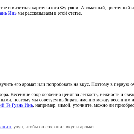
тае и визитная карточка юга Фуцзяни. Ароматный, цветочный и
уань Инь
мы рассказываем в этой статье.
зучить его аромат или попробовать на вкус. Поэтому в первую о
сбора. Весенние сбор особенно ценят за лёгкость, нежность и с
ными, поэтому мы советуем выбирать именно между весенним и 
ий Те Гуань Инь
, например, зимой, уточните, можно ли приобре
ранить
улун, чтобы он сохранил вкус и аромат.