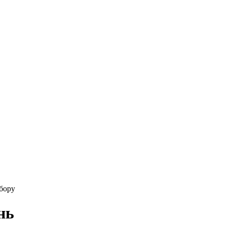
бору
нь