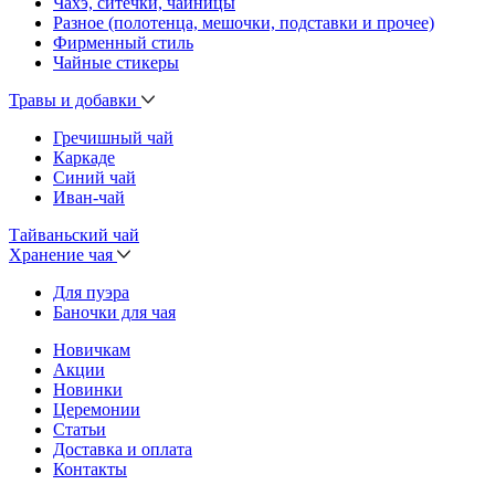
Чахэ, ситечки, чайницы
Разное (полотенца, мешочки, подставки и прочее)
Фирменный стиль
Чайные стикеры
Травы и добавки
Гречишный чай
Каркаде
Синий чай
Иван-чай
Тайваньский чай
Хранение чая
Для пуэра
Баночки для чая
Новичкам
Акции
Новинки
Церемонии
Статьи
Доставка и оплата
Контакты