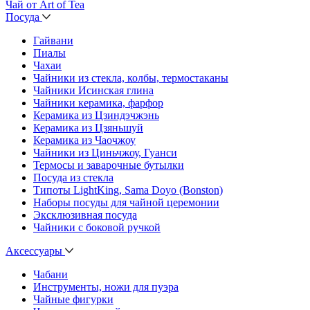
Чай от Art of Tea
Посуда
Гайвани
Пиалы
Чахаи
Чайники из стекла, колбы, термостаканы
Чайники Исинская глина
Чайники керамика, фарфор
Керамика из Цзиндэчжэнь
Керамика из Цзяньшуй
Керамика из Чаочжоу
Чайники из Циньчжоу, Гуанси
Термосы и заварочные бутылки
Посуда из стекла
Типоты LightKing, Sama Doyo (Bonston)
Наборы посуды для чайной церемонии
Эксклюзивная посуда
Чайники с боковой ручкой
Аксессуары
Чабани
Инструменты, ножи для пуэра
Чайные фигурки