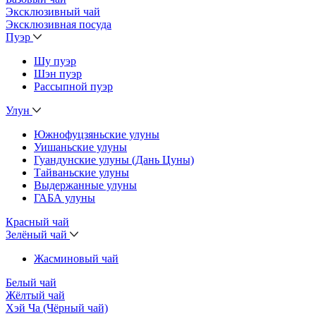
Эксклюзивный чай
Эксклюзивная посуда
Пуэр
Шу пуэр
Шэн пуэр
Рассыпной пуэр
Улун
Южнофуцзяньские улуны
Уишаньские улуны
Гуандунские улуны (Дань Цуны)
Тайваньские улуны
Выдержанные улуны
ГАБА улуны
Красный чай
Зелёный чай
Жасминовый чай
Белый чай
Жёлтый чай
Хэй Ча (Чёрный чай)