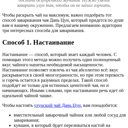
достичь безупречного звучания. Нужно уметь
заварить улун так, чтобы он не начал горчить.
Чтобы раскрыть чай на максимум, важно подобрать тот
способ заваривания чая Дань Цун, который придется по душе
вам и вашему окружению. Предлагаем вниманию аудитории
три интересных способа для заваривания.
Способ 1. Настаивание
Настаивание — способ, который знает каждый человек. С
помощью этого метода можно получить один полноценный
вкус чайного напитка необходимой насыщенности.
Настаивание позволяет извлечь из чая абсолютно всё: вкус
раскрывается в своей многогранности, но при этом терпкость
и горечь остается в разумных пределах. Такой способ
подойдет не только для истинных ценителей чая, но и
начинающих. Иными словами, при настаивании речь идет об
идеальной чайной чашке.
Чтобы настоять
улунский чай Дань Цун
, вам понадобится:
вместительный заварочный чайник или любой сосуд для
заваривания;
кувшин, в который будет переливаться настой на