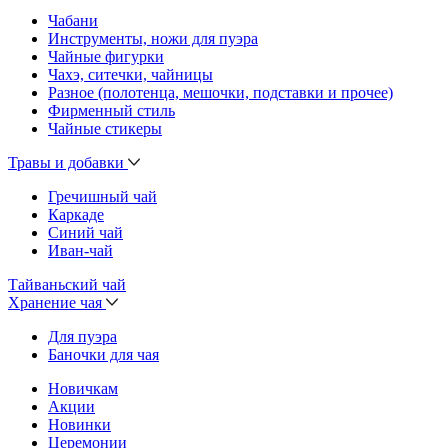
Чабани
Инструменты, ножи для пуэра
Чайные фигурки
Чахэ, ситечки, чайницы
Разное (полотенца, мешочки, подставки и прочее)
Фирменный стиль
Чайные стикеры
Травы и добавки
Гречишный чай
Каркаде
Синий чай
Иван-чай
Тайваньский чай
Хранение чая
Для пуэра
Баночки для чая
Новичкам
Акции
Новинки
Церемонии