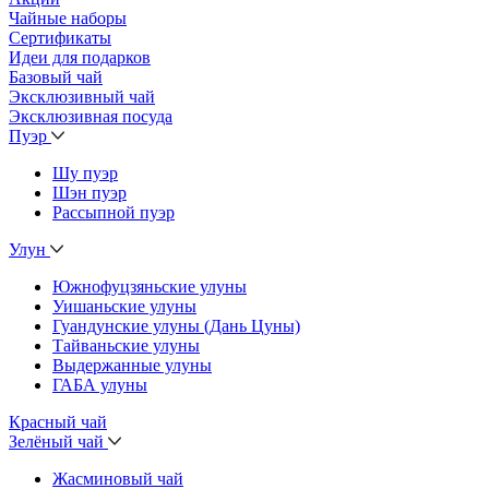
Чайные наборы
Сертификаты
Идеи для подарков
Базовый чай
Эксклюзивный чай
Эксклюзивная посуда
Пуэр
Шу пуэр
Шэн пуэр
Рассыпной пуэр
Улун
Южнофуцзяньские улуны
Уишаньские улуны
Гуандунские улуны (Дань Цуны)
Тайваньские улуны
Выдержанные улуны
ГАБА улуны
Красный чай
Зелёный чай
Жасминовый чай