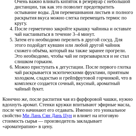
Очень важно вливать кипяток в резервуар с небольшой
дистанции, так как это позволит предотвратить
остывание воды. Для перемешивания листьев и полного
раскрытия вкуса можно слегка перемещать термос по
кругу.
После герметично закройте крышку чайника и оставьте
чай настаиваться в течение 3–4 минут.
Затем его необходимо перелить в другой сосуд. Для
этого подойдет кувшин или любой другой чайник
схожего объёма, который вы также заранее прогрели.
Это необходимо, чтобы чай не перезаварился и не стал
слишком горьким.
Можно приступать к дегустации. После первого глотка
чай раскрывается экзотическими фруктами, приятным
холодком, сладостью и грейпфрутовой горчинкой, что в
комплексе создается сочный, вкусный, ароматный
чайный букет.
Конечно же, после распития чая из фарфоровой чашки, нужно
вдохнуть аромат. Стенки кружки впитывают эфирные масла,
после чего начинают его отдавать. Именно это уникальное
свойство
Ми Лань Сян Дань Цун
и влияет на итоговую
стоимость сырья — производитель закладывает
«ароматерапию» в цену.