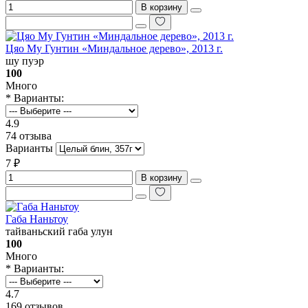
В корзину
Цяо Му Гунтин «Миндальное дерево», 2013 г.
шу пуэр
100
Много
* Варианты:
4.9
74 отзыва
Варианты
7 ₽
В корзину
Габа Наньтоу
тайваньский габа улун
100
Много
* Варианты:
4.7
169 отзывов