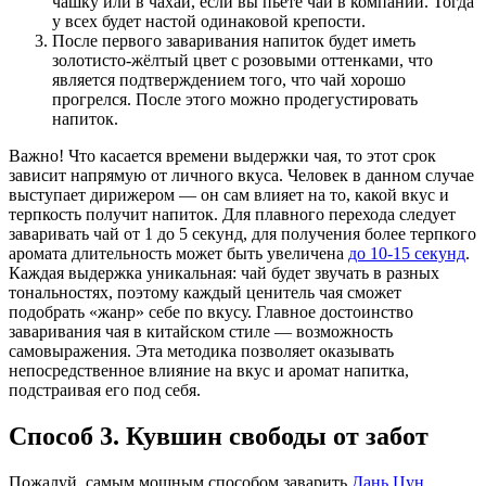
чашку или в чахай, если вы пьёте чай в компании. Тогда
у всех будет настой одинаковой крепости.
После первого заваривания напиток будет иметь
золотисто-жёлтый цвет с розовыми оттенками, что
является подтверждением того, что чай хорошо
прогрелся. После этого можно продегустировать
напиток.
Важно! Что касается времени выдержки чая, то этот срок
зависит напрямую от личного вкуса. Человек в данном случае
выступает дирижером — он сам влияет на то, какой вкус и
терпкость получит напиток. Для плавного перехода следует
заваривать чай от 1 до 5 секунд, для получения более терпкого
аромата длительность может быть увеличена
до 10-15 секунд
.
Каждая выдержка уникальная: чай будет звучать в разных
тональностях, поэтому каждый ценитель чая сможет
подобрать «жанр» себе по вкусу. Главное достоинство
заваривания чая в китайском стиле — возможность
самовыражения. Эта методика позволяет оказывать
непосредственное влияние на вкус и аромат напитка,
подстраивая его под себя.
Способ 3. Кувшин свободы от забот
Пожалуй, самым мощным способом заварить
Дань Цун
,