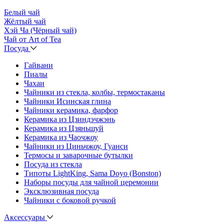
Белый чай
Жёлтый чай
Хэй Ча (Чёрный чай)
Чай от Art of Tea
Посуда
Гайвани
Пиалы
Чахаи
Чайники из стекла, колбы, термостаканы
Чайники Исинская глина
Чайники керамика, фарфор
Керамика из Цзиндэчжэнь
Керамика из Цзяньшуй
Керамика из Чаочжоу
Чайники из Циньчжоу, Гуанси
Термосы и заварочные бутылки
Посуда из стекла
Типоты LightKing, Sama Doyo (Bonston)
Наборы посуды для чайной церемонии
Эксклюзивная посуда
Чайники с боковой ручкой
Аксессуары