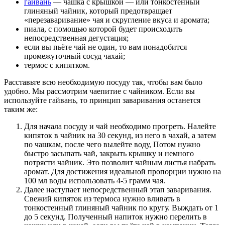
гайвань
— чашка с крышкой — или тонкостенный
глиняный чайник, который предотвращает
«перезаваривание» чая и скругление вкуса и аромата;
пиала, с помощью которой будет происходить
непосредственная дегустация;
если вы пьёте чай не один, то вам понадобится
промежуточный сосуд чахай;
термос с кипятком.
Расставьте всю необходимую посуду так, чтобы вам было
удобно. Мы рассмотрим чаепитие с чайником. Если вы
используйте гайвань, то принцип заваривания останется
таким же:
Для начала посуду и чай необходимо прогреть. Налейте
кипяток в чайник на 30 секунд, из него в чахай, а затем
по чашкам, после чего вылейте воду, Потом нужно
быстро засыпать чай, закрыть крышку и немного
потрясти чайник. Это позволит чайным листья набрать
аромат. Для достижения идеальной пропорции нужно на
100 мл воды использовать 4-5 грамм чая.
Далее наступает непосредственный этап заваривания.
Свежий кипяток из термоса нужно вливать в
тонкостенный глиняный чайник по кругу. Выждать от 1
до 5 секунд. Полученный напиток нужно перелить в